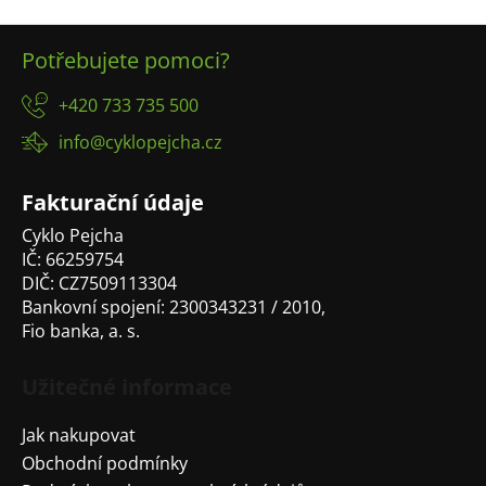
č
v
u
l
Z
j
á
Potřebujete pomoci?
á
e
d
p
m
a
+420 733 735 500
a
e
c
info@cyklopejcha.cz
t
í
p
í
r
Fakturační údaje
v
Cyklo Pejcha
k
IČ: 66259754
y
DIČ: CZ7509113304
v
Bankovní spojení: 2300343231 / 2010,
ý
Fio banka, a. s.
p
i
s
Užitečné informace
u
Jak nakupovat
Obchodní podmínky