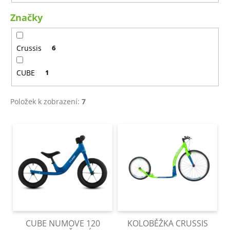
t
a
Značky
ů
j
í
Crussis
6
t
?
CUBE
1
Položek k zobrazení:
7
HLEDAT
V
ý
p
D
i
o
s
p
p
o
r
r
o
u
CUBE NUMOVE 120
KOLOBĚŽKA CRUSSIS