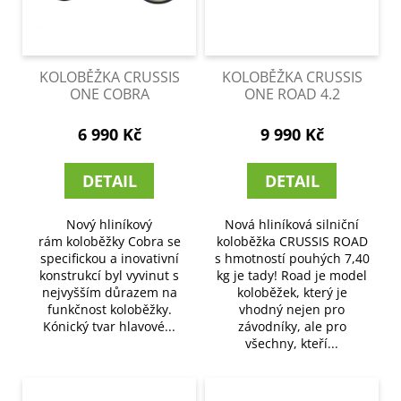
KOLOBĚŽKA CRUSSIS
KOLOBĚŽKA CRUSSIS
ONE COBRA
ONE ROAD 4.2
6 990 Kč
9 990 Kč
DETAIL
DETAIL
Nový hliníkový
Nová hliníková silniční
rám koloběžky Cobra se
koloběžka CRUSSIS ROAD
specifickou a inovativní
s hmotností pouhých 7,40
konstrukcí byl vyvinut s
kg je tady! Road je model
nejvyšším důrazem na
koloběžek, který je
funkčnost koloběžky.
vhodný nejen pro
Kónický tvar hlavové...
závodníky, ale pro
všechny, kteří...