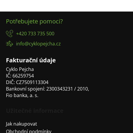
v
l
Z
á
Potřebujete pomoci?
á
d
p
a
+420 733 735 500
a
c
info@cyklopejcha.cz
t
í
p
í
r
Fakturační údaje
v
Cyklo Pejcha
k
IČ: 66259754
y
DIČ: CZ7509113304
v
Bankovní spojení: 2300343231 / 2010,
ý
Fio banka, a. s.
p
i
s
Užitečné informace
u
Jak nakupovat
Obchodní podmínky