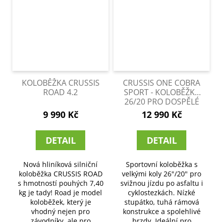
KOLOBĚŽKA CRUSSIS
CRUSSIS ONE COBRA
ROAD 4.2
SPORT - KOLOBĚŽKA
26/20 PRO DOSPĚLÉ
9 990 Kč
12 990 Kč
DETAIL
DETAIL
Nová hliníková silniční
Sportovní koloběžka s
koloběžka CRUSSIS ROAD
velkými koly 26"/20" pro
s hmotností pouhých 7,40
svižnou jízdu po asfaltu i
kg je tady! Road je model
cyklostezkách. Nízké
koloběžek, který je
stupátko, tuhá rámová
vhodný nejen pro
konstrukce a spolehlivé
závodníky, ale pro
brzdy. Ideální pro