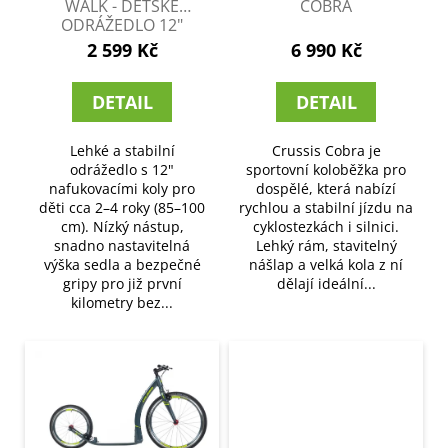
č
d
WALK - DĚTSKÉ
COBRA
u
ODRÁŽEDLO 12"
u
j
2 599 Kč
6 990 Kč
k
e
t
m
DETAIL
DETAIL
ů
e
Lehké a stabilní
Crussis Cobra je
odrážedlo s 12"
sportovní koloběžka pro
nafukovacími koly pro
dospělé, která nabízí
děti cca 2–4 roky (85–100
rychlou a stabilní jízdu na
cm). Nízký nástup,
cyklostezkách i silnici.
snadno nastavitelná
Lehký rám, stavitelný
výška sedla a bezpečné
nášlap a velká kola z ní
gripy pro již první
dělají ideální...
kilometry bez...