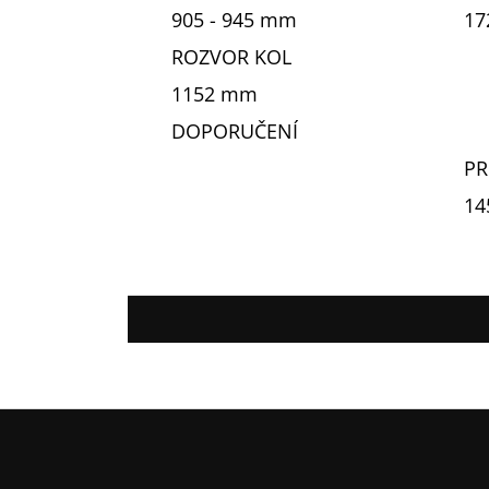
905 - 945 mm
17
ROZVOR KOL
1152 mm
DOPORUČENÍ
PR
14
Z
á
p