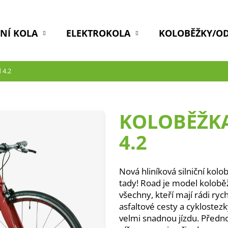
DNÍ KOLA
ELEKTROKOLA
KOLOBĚŽKY/O
 4.2
KOLOBĚŽKA
4.2
Nová hliníková silniční ko
tady! Road je model koloběž
všechny, kteří mají rádi rych
asfaltové cesty a cykloste
velmi snadnou jízdu. Předno