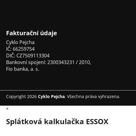
a
t
í
Fakturační údaje
Cyklo Pejcha
IČ: 66259754
DIČ: CZ7509113304
Bankovní spojení: 2300343231 / 2010,
Fio banka, a. s.
Copyright 2026
Cyklo Pejcha
. Všechna práva vyhrazena.
×
Splátková kalkulačka ESSOX