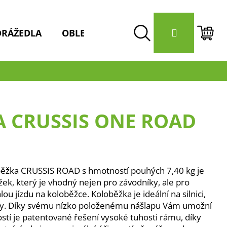
Přihlášení
DRÁŽEDLA
OBLEČENÍ / HELMY
DOPLŇKY 
Hledat
Nák
koší
 CRUSSIS ONE ROAD
loběžka CRUSSIS ROAD s hmotností pouhých 7,40 kg je
ek, který je vhodný nejen pro závodníky, ale pro
lou jízdu na koloběžce. Koloběžka je ideální na silnici,
zky. Díky svému nízko položenému nášlapu Vám umožní
stí je patentované řešení vysoké tuhosti rámu, díky