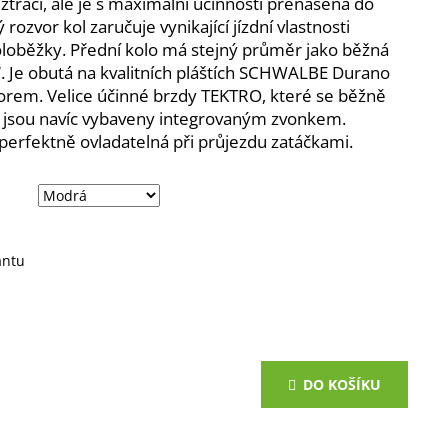
ztrácí, ale je s maximální účinností přenášena do
rozvor kol zaručuje vynikající jízdní vlastnosti
koloběžky. Přední kolo má stejný průměr jako běžná
20“. Je obutá na kvalitních pláštích SCHWALBE Durano
orem. Velice účinné brzdy TEKTRO, které se běžně
ice, jsou navíc vybaveny integrovaným zvonkem.
 perfektně ovladatelná při průjezdu zatáčkami.
antu
DO KOŠÍKU