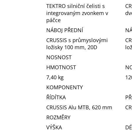
TEKTRO silniční čelisti s
CR
integrovaným zvonkem v
dv
páčce
NÁBOJ PŘEDNÍ
NÁ
CRUSSIS s průmyslovými
CR
ložisky 100 mm, 20D
lo
NOSNOST
HMOTNOST
N
7,40 kg
12
KOMPONENTY
ŘÍDÍTKA
PŘ
CRUSSIS Alu MTB, 620 mm
CR
ROZMĚRY
VÝŠKA
DÉ