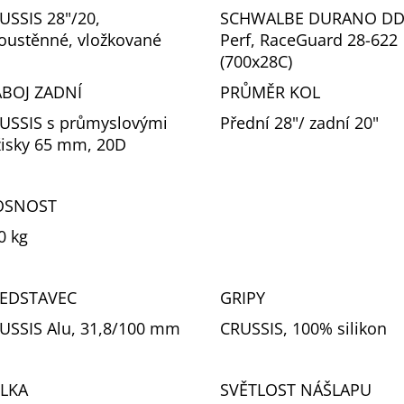
USSIS 28"/20,
SCHWALBE DURANO D
oustěnné, vložkované
Perf, RaceGuard 28-622
(700x28C)
BOJ ZADNÍ
PRŮMĚR KOL
USSIS s průmyslovými
Přední 28"/ zadní 20"
žisky 65 mm, 20D
OSNOST
0 kg
EDSTAVEC
GRIPY
USSIS Alu, 31,8/100 mm
CRUSSIS, 100% silikon
LKA
SVĚTLOST NÁŠLAPU