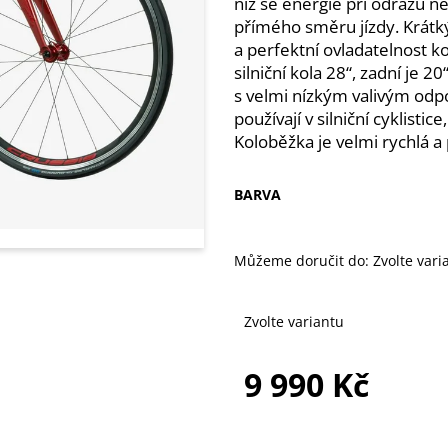
níž se energie při odrazu ne
přímého směru jízdy. Krátký 
a perfektní ovladatelnost 
silniční kola 28“, zadní je 
s velmi nízkým valivým odp
používají v silniční cyklist
Koloběžka je velmi rychlá a
BARVA
Můžeme doručit do:
Zvolte vari
Zvolte variantu
9 990 Kč
Měrná
cena: