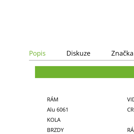
č
u
j
e
m
e
Popis
Diskuze
Značka
RÁM
VI
Alu 6061
CR
KOLA
BRZDY
RÁ