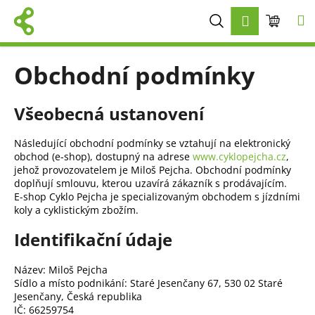
K
Přejít
Hledat
Nákup
M
Přihlášení
na
o
obsah
Zpět
Zpět
š
košík
í
Obchodní podmínky
C
k
o
Všeobecná ustanovení
p
o
Následující obchodní podmínky se vztahují na elektronický
t
obchod (e-shop), dostupný na adrese
www.cyklopejcha.cz
,
ř
jehož provozovatelem je Miloš Pejcha. Obchodní podmínky
e
doplňují smlouvu, kterou uzavírá zákazník s prodávajícím.
E-shop Cyklo Pejcha je specializovaným obchodem s jízdními
b
koly a cyklistickým zbožím.
u
Identifikační údaje
j
e
Název: Miloš Pejcha
t
Sídlo a místo podnikání: Staré Jesenčany 67, 530 02 Staré
e
Jesenčany, Česká republika
n
IČ: 66259754