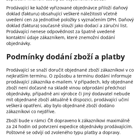
Prodávající ke každé vyřizované objednávce přiloží daňový
doklad (fakturu) obsahující veškeré náležitosti včetně
uvedení cen za jednotlivé položky s vyznačením DPH. Daňový
doklad (faktura) současně slouží jako dodací a záruční list.
Prodávající nenese odpovědnost za špatně uvedené
kontaktní údaje zákazníkem, které znemožní dodání
objednávky.
Podmínky dodání zboží a platby
Prodávající se snaží doručit objednané zboží zákazníkovi v co
nejkratším termínu. O způsobu a termínu dodání informuje
prodávající zákazníka e-mailem. V případech, kdy objednané
zboží není dočasně na skladě vinou odprodání předchozí
objednávky, případně ani výrobce či jiný dodavatel nebude
mít objednané zboží aktuálně k dispozici, prodávající učiní
veškerá opatření, aby bylo objednané zboží dodáno
zákazníkovi co nejdříve.
Zboží bude v rámci ČR dopraveno k zákazníkovi maximálně
za 24 hodin od potvrzení expedice objednávky prodávajícím.
Poštovné se odvíjí od zvoleného typu platby a dopravy.