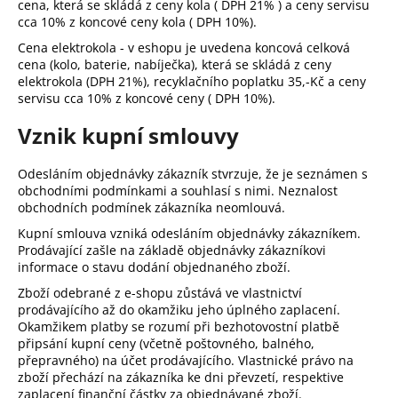
cena, která se skládá z ceny kola ( DPH 21% ) a ceny servisu
cca 10% z koncové ceny kola ( DPH 10%).
Cena elektrokola - v eshopu je uvedena koncová celková
cena (kolo, baterie, nabíječka), která se skládá z ceny
elektrokola (DPH 21%), recyklačního poplatku 35,-Kč a ceny
servisu cca 10% z koncové ceny ( DPH 10%).
Vznik kupní smlouvy
Odesláním objednávky zákazník stvrzuje, že je seznámen s
obchodními podmínkami a souhlasí s nimi. Neznalost
obchodních podmínek zákazníka neomlouvá.
Kupní smlouva vzniká odesláním objednávky zákazníkem.
Prodávající zašle na základě objednávky zákazníkovi
informace o stavu dodání objednaného zboží.
Zboží odebrané z e-shopu zůstává ve vlastnictví
prodávajícího až do okamžiku jeho úplného zaplacení.
Okamžikem platby se rozumí při bezhotovostní platbě
připsání kupní ceny (včetně poštovného, balného,
přepravného) na účet prodávajícího. Vlastnické právo na
zboží přechází na zákazníka ke dni převzetí, respektive
zaplacení finanční částky za objednávané zboží.