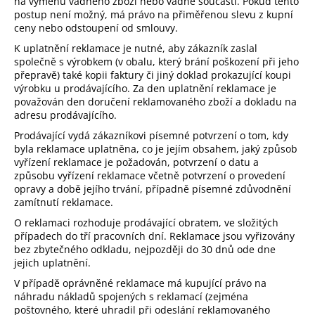
na výměnu vadného zboží nebo vadné součásti. Pokud tento
postup není možný, má právo na přiměřenou slevu z kupní
ceny nebo odstoupení od smlouvy.
K uplatnění reklamace je nutné, aby zákazník zaslal
společně s výrobkem (v obalu, který brání poškození při jeho
přepravě) také kopii faktury či jiný doklad prokazující koupi
výrobku u prodávajícího. Za den uplatnění reklamace je
považován den doručení reklamovaného zboží a dokladu na
adresu prodávajícího.
Prodávající vydá zákazníkovi písemné potvrzení o tom, kdy
byla reklamace uplatněna, co je jejím obsahem, jaký způsob
vyřízení reklamace je požadován, potvrzení o datu a
způsobu vyřízení reklamace včetně potvrzení o provedení
opravy a době jejího trvání, případně písemné zdůvodnění
zamítnutí reklamace.
O reklamaci rozhoduje prodávající obratem, ve složitých
případech do tří pracovních dní. Reklamace jsou vyřizovány
bez zbytečného odkladu, nejpozději do 30 dnů ode dne
jejich uplatnění.
V případě oprávněné reklamace má kupující právo na
náhradu nákladů spojených s reklamací (zejména
poštovného, které uhradil při odeslání reklamovaného