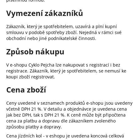
č
u
Vymezení zákazníků
j
e
Zákazník, který je spotřebitelem, uzavírá a plní kupní
m
smlouvu v podobě spotřeby zboží. Nejedná v rámci své
e
obchodní nebo jiné podnikatelské činnosti.
Způsob nákupu
V e-shopu Cyklo Pejcha lze nakupovat s registrací i bez
registrace. Zákazník, který je spotřebitelem, se nemusí ke
koupi zboží registrovat.
Cena zboží
Ceny uvedené v seznamech produktů e-shopu jsou uvedeny
včetně DPH 21 %. V detailu a objednávce je uvedena cena
jak bez DPH, tak s DPH 21 %. K ceně může být připočtena
cena za platbu a dopravu dle zákazníkem zvoleného
způsobu platby a dopravy.
Cena jízdních kol - v eshopu je uvedena koncová celková