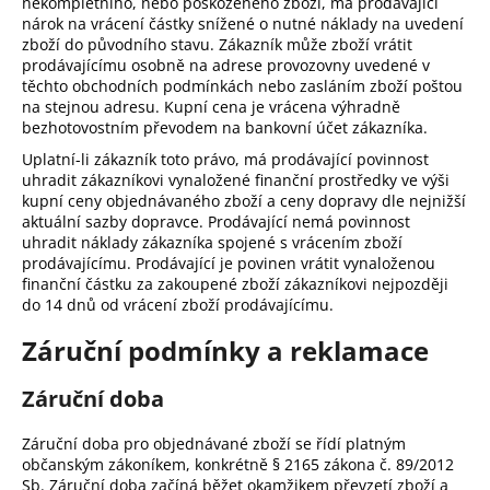
nekompletního, nebo poškozeného zboží, má prodávající
nárok na vrácení částky snížené o nutné náklady na uvedení
zboží do původního stavu. Zákazník může zboží vrátit
prodávajícímu osobně na adrese provozovny uvedené v
těchto obchodních podmínkách nebo zasláním zboží poštou
na stejnou adresu. Kupní cena je vrácena výhradně
bezhotovostním převodem na bankovní účet zákazníka.
Uplatní-li zákazník toto právo, má prodávající povinnost
uhradit zákazníkovi vynaložené finanční prostředky ve výši
kupní ceny objednávaného zboží a ceny dopravy dle nejnižší
aktuální sazby dopravce. Prodávající nemá povinnost
uhradit náklady zákazníka spojené s vrácením zboží
prodávajícímu. Prodávající je povinen vrátit vynaloženou
finanční částku za zakoupené zboží zákazníkovi nejpozději
do 14 dnů od vrácení zboží prodávajícímu.
Záruční podmínky a reklamace
Záruční doba
Záruční doba pro objednávané zboží se řídí platným
občanským zákoníkem, konkrétně § 2165 zákona č. 89/2012
Sb. Záruční doba začíná běžet okamžikem převzetí zboží a