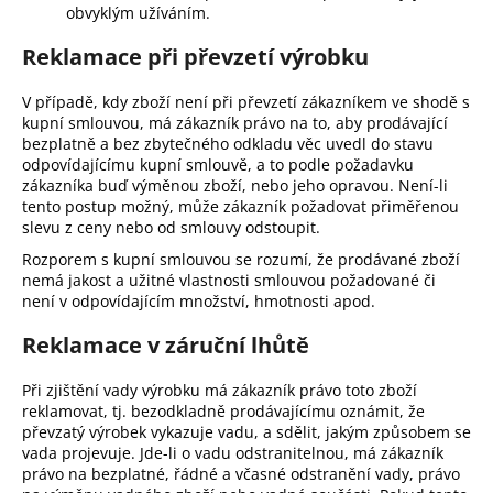
obvyklým užíváním.
Reklamace při převzetí výrobku
V případě, kdy zboží není při převzetí zákazníkem ve shodě s
kupní smlouvou, má zákazník právo na to, aby prodávající
bezplatně a bez zbytečného odkladu věc uvedl do stavu
odpovídajícímu kupní smlouvě, a to podle požadavku
zákazníka buď výměnou zboží, nebo jeho opravou. Není-li
tento postup možný, může zákazník požadovat přiměřenou
slevu z ceny nebo od smlouvy odstoupit.
Rozporem s kupní smlouvou se rozumí, že prodávané zboží
nemá jakost a užitné vlastnosti smlouvou požadované či
není v odpovídajícím množství, hmotnosti apod.
Reklamace v záruční lhůtě
Při zjištění vady výrobku má zákazník právo toto zboží
reklamovat, tj. bezodkladně prodávajícímu oznámit, že
převzatý výrobek vykazuje vadu, a sdělit, jakým způsobem se
vada projevuje. Jde-li o vadu odstranitelnou, má zákazník
právo na bezplatné, řádné a včasné odstranění vady, právo