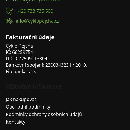
á
p
+420 733 735 500
a
info@cyklopejcha.cz
t
í
Fakturační údaje
Cyklo Pejcha
IČ: 66259754
DIČ: CZ7509113304
Bankovní spojení: 2300343231 / 2010,
Fio banka, a. s.
Užitečné informace
Jak nakupovat
Obchodní podmínky
Podmínky ochrany osobních údajů
Kontakty