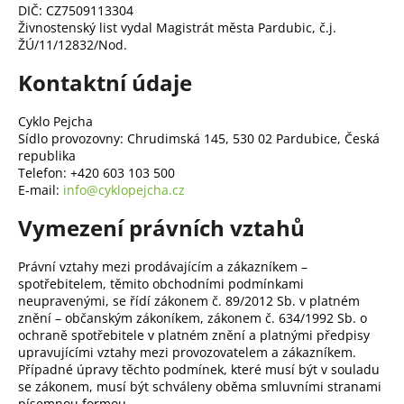
DIČ: CZ7509113304
a
Živnostenský list vydal Magistrát města Pardubic, č.j.
j
ŽÚ/11/12832/Nod.
í
Kontaktní údaje
t
?
Cyklo Pejcha
Sídlo provozovny: Chrudimská 145, 530 02 Pardubice, Česká
republika
Telefon: +420 603 103 500
E-mail:
info@cyklopejcha.cz
HLEDAT
Vymezení právních vztahů
Právní vztahy mezi prodávajícím a zákazníkem –
spotřebitelem, těmito obchodními podmínkami
D
neupravenými, se řídí zákonem č. 89/2012 Sb. v platném
o
znění – občanským zákoníkem, zákonem č. 634/1992 Sb. o
p
ochraně spotřebitele v platném znění a platnými předpisy
o
upravujícími vztahy mezi provozovatelem a zákazníkem.
r
Případné úpravy těchto podmínek, které musí být v souladu
u
se zákonem, musí být schváleny oběma smluvními stranami
písemnou formou.