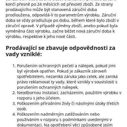
končí přesně po 24 měsících od převzetí zboží. Ze strany
prodávajícího může být stanovená záruční doba
prodloužena, odpovídá-li to parametrům výrobku. Záruční
doba se vždy prodlužuje po dobu, během které bylo zboží v
záruční opravě. V případě výměny zboží, anebo pokud byla
vyměněna část výrobku, začne běžet nová záruční doba k
výrobku, respektive k jeho nové části.
Prodávající se zbavuje odpovědnosti za
vady vzniklé:
Porušením ochranných pečetí a nálepek, pokud jimi
byl výrobek opatřen. Pokud je zákazník zároveň
spotřebitelem, nezaniká záruka jako celek, ale zaniká
právo reklamovat ty vady, které vznikly v souvislosti s
porušením ochranných nálepek.
Neodbornou instalací, zacházením, použitím výrobku v
rozporu s jeho účelem.
Poškozením přírodními živly či násilnými útoky třetích
osob.
Poškozením nadměrným zatěžováním nebo
používáním v rozporu s podmínkami uvedenými v
dokumentaci. Na opotřebení věci způsobené jejím