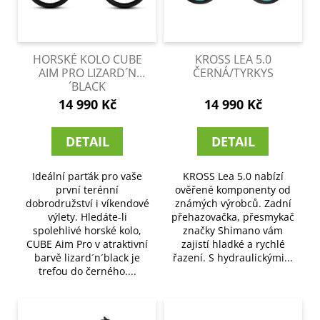
č
p
u
j
r
e
o
HORSKÉ KOLO CUBE
KROSS LEA 5.0
m
d
AIM PRO LIZARD´N
ČERNÁ/TYRKYS
e
´BLACK
u
14 990 Kč
14 990 Kč
k
t
DETAIL
DETAIL
ů
Ideální parťák pro vaše
KROSS Lea 5.0 nabízí
první terénní
ověřené komponenty od
dobrodružství i víkendové
známých výrobců. Zadní
výlety. Hledáte-li
přehazovačka, přesmykač
spolehlivé horské kolo,
značky Shimano vám
CUBE Aim Pro v atraktivní
zajistí hladké a rychlé
barvě lizard´n´black je
řazení. S hydraulickými...
trefou do černého....