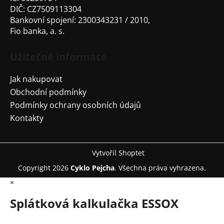
p
DIČ: CZ7509113304
i
Bankovní spojení: 2300343231 / 2010,
s
Fio banka, a. s.
u
Užitečné informace
Jak nakupovat
Obchodní podmínky
Podmínky ochrany osobních údajů
Kontakty
Vytvořil Shoptet
Copyright 2026
Cyklo Pejcha
. Všechna práva vyhrazena.
×
Splátková kalkulačka ESSOX