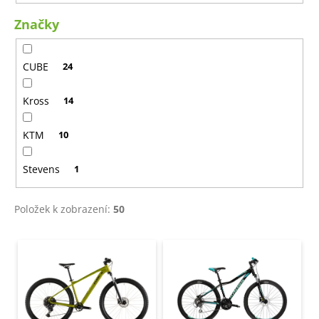
t
a
Značky
ů
j
í
CUBE
24
t
?
Kross
14
KTM
10
HLEDAT
Stevens
1
Položek k zobrazení:
50
D
V
o
p
ý
o
p
r
i
u
s