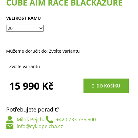
CUBE AIM RACE BLACKAZURE
a
j
VELIKOST RÁMU
í
t
?
Můžeme doručit do:
Zvolte variantu
Zvolte variantu
HLEDAT
15 990 Kč
DO KOŠÍKU
Měrná
D
cena:
o
Potřebujete poradit?
p
o
Miloš Pejcha
+420 733 735 500
r
info@cyklopejcha.cz
u