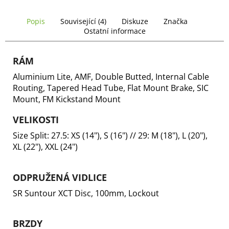
č
u
Popis
Související (4)
Diskuze
Značka
j
Ostatní informace
e
m
e
RÁM
Aluminium Lite, AMF, Double Butted, Internal Cable
Routing, Tapered Head Tube, Flat Mount Brake, SIC
Mount, FM Kickstand Mount
VELIKOSTI
Size Split: 27.5: XS (14"), S (16") // 29: M (18"), L (20"),
XL (22"), XXL (24")
ODPRUŽENÁ VIDLICE
SR Suntour XCT Disc, 100mm, Lockout
BRZDY