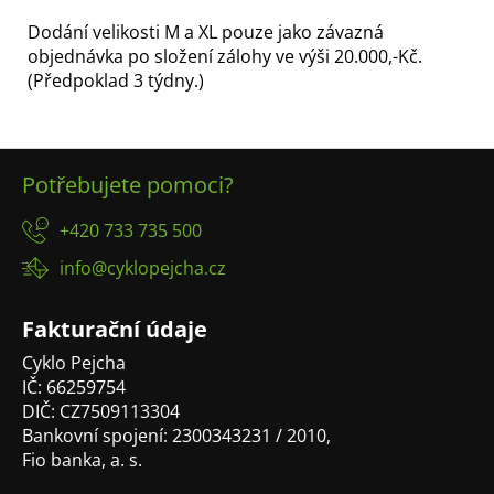
Dodání velikosti M a XL pouze jako závazná
objednávka po složení zálohy ve výši 20.000,-Kč.
(Předpoklad 3 týdny.)
Z
Potřebujete pomoci?
á
p
+420 733 735 500
a
info@cyklopejcha.cz
t
í
Fakturační údaje
Cyklo Pejcha
IČ: 66259754
DIČ: CZ7509113304
Bankovní spojení: 2300343231 / 2010,
Fio banka, a. s.