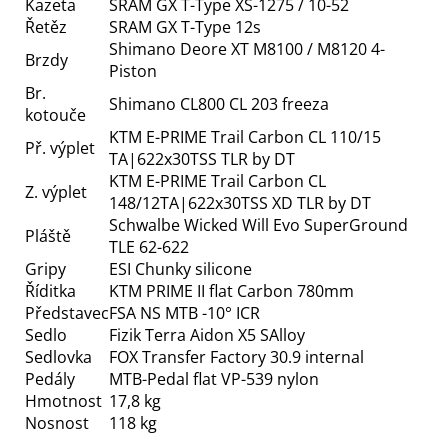
Kazeta
SRAM GX T-Type XS-1275 / 10-52
Řetěz
SRAM GX T-Type 12s
Shimano Deore XT M8100 / M8120 4-
Brzdy
Piston
Br.
Shimano CL800 CL 203 freeza
kotouče
KTM E-PRIME Trail Carbon CL 110/15
Př. výplet
TA|622x30TSS TLR by DT
KTM E-PRIME Trail Carbon CL
Z. výplet
148/12TA|622x30TSS XD TLR by DT
Schwalbe Wicked Will Evo SuperGround
Pláště
TLE 62-622
Gripy
ESI Chunky silicone
Říditka
KTM PRIME II flat Carbon 780mm
Představec
FSA NS MTB -10° ICR
Sedlo
Fizik Terra Aidon X5 SAlloy
Sedlovka
FOX Transfer Factory 30.9 internal
Pedály
MTB-Pedal flat VP-539 nylon
Hmotnost
17,8 kg
Nosnost
118 kg