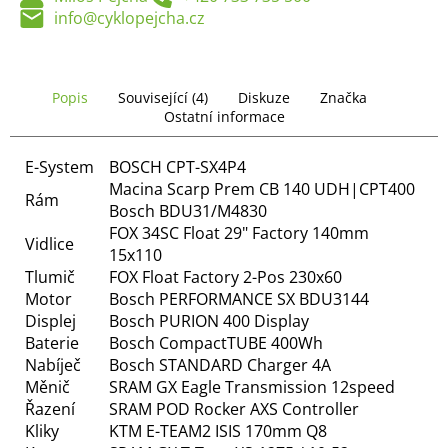
č
info@cyklopejcha.cz
u
j
e
m
Popis
Související (4)
Diskuze
Značka
e
Ostatní informace
E-System
BOSCH CPT-SX4P4
Macina Scarp Prem CB 140 UDH|CPT400
Rám
Bosch BDU31/M4830
FOX 34SC Float 29" Factory 140mm
Vidlice
15x110
Tlumič
FOX Float Factory 2-Pos 230x60
Motor
Bosch PERFORMANCE SX BDU3144
Displej
Bosch PURION 400 Display
Baterie
Bosch CompactTUBE 400Wh
Nabíječ
Bosch STANDARD Charger 4A
Měnič
SRAM GX Eagle Transmission 12speed
Řazení
SRAM POD Rocker AXS Controller
Kliky
KTM E-TEAM2 ISIS 170mm Q8