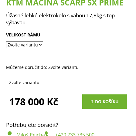
KTM MACINA SCARP SX PRIME
a
j
Úžásné lehké elektrokolo s váhou 17,8kg s top
í
výbavou.
t
VELIKOST RÁMU
?
Můžeme doručit do:
Zvolte variantu
HLEDAT
Zvolte variantu
D
178 000 Kč
DO KOŠÍKU
o
Měrná
p
cena:
o
r
Potřebujete poradit?
u
Miloš Pejcha
+420 733 735 500