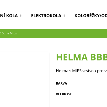
DNÍ KOLA
ELEKTROKOLA
KOLOBĚŽKY/O
2 Dune Mips
HELMA BBB
Helma s MIPS vrstvou pro v
BARVA
VELIKOST