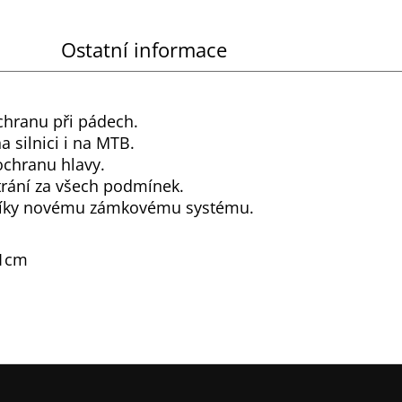
Ostatní informace
hranu při pádech.
a silnici i na MTB.
ochranu hlavy.
ětrání za všech podmínek.
it díky novému zámkovému systému.
61cm