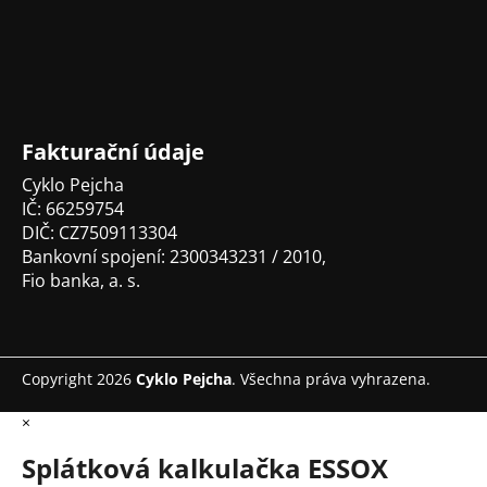
p
a
t
í
Fakturační údaje
Cyklo Pejcha
IČ: 66259754
DIČ: CZ7509113304
Bankovní spojení: 2300343231 / 2010,
Fio banka, a. s.
Copyright 2026
Cyklo Pejcha
. Všechna práva vyhrazena.
×
Splátková kalkulačka ESSOX