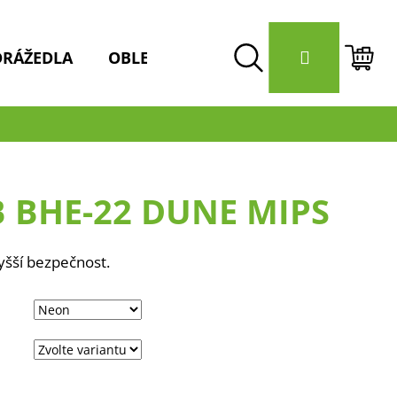
Přihlášení
DRÁŽEDLA
OBLEČENÍ / HELMY
DOPLŇKY 
Hledat
Nák
koší
 BHE-22 DUNE MIPS
yšší bezpečnost.