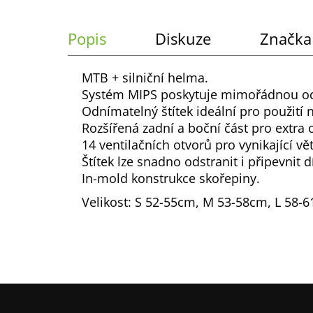
č
u
j
Popis
Diskuze
Značka
e
m
MTB + silniční helma.
e
Systém MIPS poskytuje mimořádnou oc
Odnímatelný štítek ideální pro použití n
Rozšířená zadní a boční část pro extra 
14 ventilačních otvorů pro vynikající v
Štítek lze snadno odstranit i připevn
In-mold konstrukce skořepiny.
Velikost: S 52-55cm, M 53-58cm, L 58-
Z
á