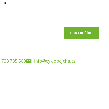
antu
DO KOŠÍKU
 733 735 500
info@cyklopejcha.cz