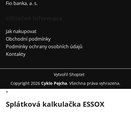
Fio banka, a. s.
p
i
s
Užitečné informace
u
Jak nakupovat
Obchodní podmínky
Podmínky ochrany osobních údajů
Kontakty
Vytvořil Shoptet
Copyright 2026
Cyklo Pejcha
. Všechna práva vyhrazena.
×
Splátková kalkulačka ESSOX