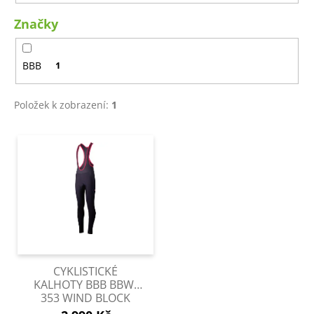
t
a
Značky
ů
j
í
BBB
1
t
?
Položek k zobrazení:
1
V
ý
HLEDAT
p
i
s
D
p
o
r
p
o
o
CYKLISTICKÉ
d
r
KALHOTY BBB BBW-
353 WIND BLOCK
u
u