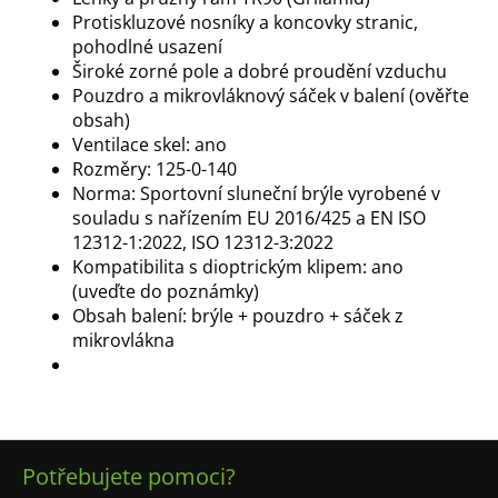
Protiskluzové nosníky a koncovky stranic,
pohodlné usazení
Široké zorné pole a dobré proudění vzduchu
Pouzdro a mikrovláknový sáček v balení (ověřte
obsah)
Ventilace skel: ano
Rozměry: 125-0-140
Norma:
Sportovní sluneční brýle vyrobené v
souladu s nařízením EU 2016/425 a EN ISO
12312-1:2022, ISO 12312-3:2022
Kompatibilita s dioptrickým klipem: ano
(uveďte do poznámky)
Obsah balení: brýle + pouzdro + sáček z
mikrovlákna
Z
Potřebujete pomoci?
á