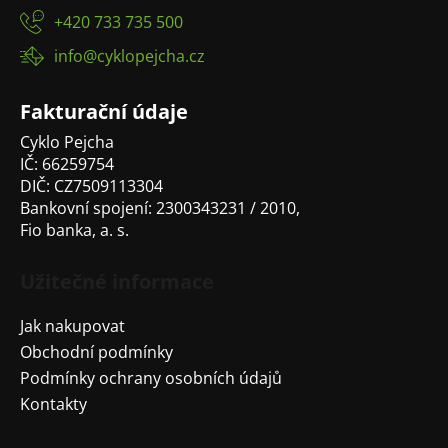
p
+420 733 735 500
a
info@cyklopejcha.cz
t
í
Fakturační údaje
Cyklo Pejcha
IČ: 66259754
DIČ: CZ7509113304
Bankovní spojení: 2300343231 / 2010,
Fio banka, a. s.
Užitečné informace
Jak nakupovat
Obchodní podmínky
Podmínky ochrany osobních údajů
Kontakty