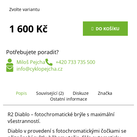
č
u
Zvolte variantu
j
e
1 600 Kč
m
DO KOŠÍKU
e
Měrná
cena:
Potřebujete poradit?
Miloš Pejcha
+420 733 735 500
info@cyklopejcha.cz
Popis
Související (2)
Diskuze
Značka
Ostatní informace
R2
Diablo – fotochromatické brýle s maximální
všestranností.
Diablo v provedení s fotochromatickými čočkami se