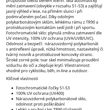
přizpůsobí světlu během vteřin. Skla automaticky
mění zatmavení (obvykle v rozsahu S1–S3) a zajišťují
jasný výhled v lese, na přímém slunci i při
podmračeném počasí. Díky odolným
polykarbonátovým sklům, lehkému rámu z TR90 a
protiskluzovým kontaktům sedí jistě i při sportu.
Fotochromatické sklo: plynulá změna zatmavení dle
UV intenzity, 100% UV ochrana (UVA/UVB/UVC).
Odolnost a bezpečí: nárazuvzdorný polykarbonát
s antireflexní úpravě, nízká hmotnost, nastavitelný či
tvárný nosník a protiskluzové koncovky stranic.
Široké zorné pole: tvar skel minimalizuje proudění
vzduchu do očí a zlepšuje krytí. Všestrannost:
vhodné pro cyklistiku, běh, in‑line a outdoor.
Klíčové vlastnosti
Fotochromatické čočky S1-S3
100% UV ochrana (UV400)
Nárazuvzdorné polykarbonátové sklo,
odolnost proti poškrábání
Lehký a pružný rám TR90 (Grilamid)