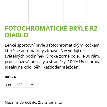
a
j
í
t
FOTOCHROMATICKÉ BRÝLE R2
?
DIABLO
Lehké sportovní brýle s fotochromatickými čočkami,
které se automaticky ztmavují/zesvětlují dle
HLEDAT
světelných podmínek. Široké zorné pole, TR90 rám,
protiskluzové nosníky a straničky, 100% UV ochrana.
Ideální na kolo, běh i každodenní ježdění.
D
BARVA
o
p
o
r
u
Můžeme doručit do:
Zvolte variantu