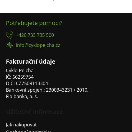
O
v
l
Z
á
Potřebujete pomoci?
á
d
p
a
+420 733 735 500
a
c
info@cyklopejcha.cz
t
í
p
í
r
Fakturační údaje
v
Cyklo Pejcha
k
IČ: 66259754
y
DIČ: CZ7509113304
v
Bankovní spojení: 2300343231 / 2010,
ý
Fio banka, a. s.
p
i
s
Užitečné informace
u
Jak nakupovat