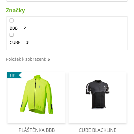
t
a
Značky
ů
j
í
BBB
2
t
?
CUBE
3
Položek k zobrazení:
5
HLEDAT
V
TIP
ý
p
D
i
o
s
p
p
o
r
r
o
u
PLÁŠTĚNKA BBB
CUBE BLACKLINE