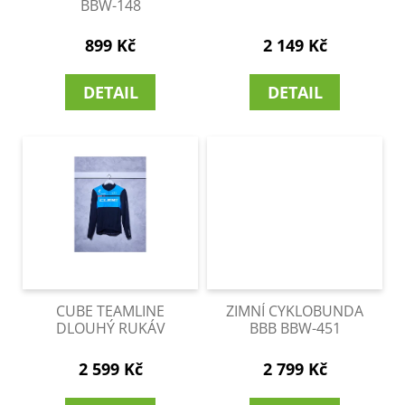
č
d
BBW-148
u
u
j
899 Kč
2 149 Kč
k
e
t
m
DETAIL
DETAIL
ů
e
CUBE TEAMLINE
ZIMNÍ CYKLOBUNDA
DLOUHÝ RUKÁV
BBB BBW-451
2 599 Kč
2 799 Kč