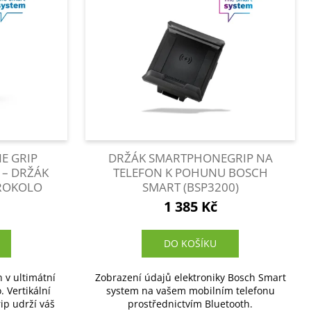
E GRIP
DRŽÁK SMARTPHONEGRIP NA
 – DRŽÁK
TELEFON K POHUNU BOSCH
TROKOLO
SMART (BSP3200)
1 385 Kč
DO KOŠÍKU
 v ultimátní
Zobrazení údajů elektroniky Bosch Smart
. Vertikální
system na vašem mobilním telefonu
p udrží váš
prostřednictvím Bluetooth.