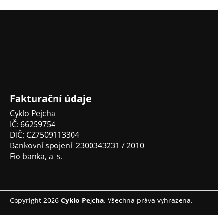
Z
á
p
a
t
í
Fakturační údaje
Cyklo Pejcha
IČ: 66259754
DIČ: CZ7509113304
Bankovní spojení: 2300343231 / 2010,
Fio banka, a. s.
Copyright 2026
Cyklo Pejcha
. Všechna práva vyhrazena.