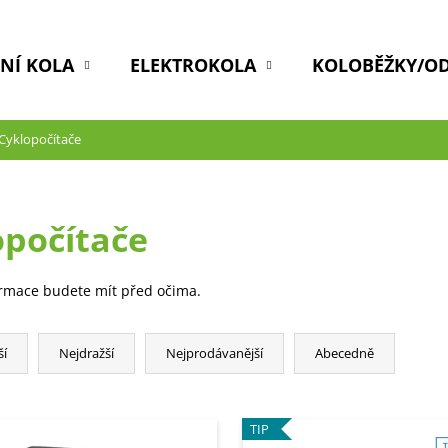
DNÍ KOLA
ELEKTROKOLA
KOLOBĚŽKY/O
Cyklopočítače
opočítače
ormace budete mít před očima.
ší
Nejdražší
Nejprodávanější
Abecedně
TIP