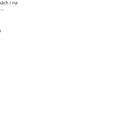
kách i na
..
m