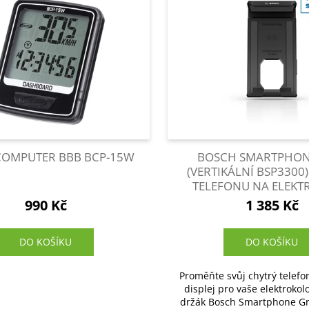
OMPUTER BBB BCP-15W
BOSCH SMARTPHON
(VERTIKÁLNÍ BSP3300)
TELEFONU NA ELEK
990 Kč
1 385 Kč
DO KOŠÍKU
DO KOŠÍKU
Proměňte svůj chytrý telefon
displej pro vaše elektrokolo
držák Bosch Smartphone Gri