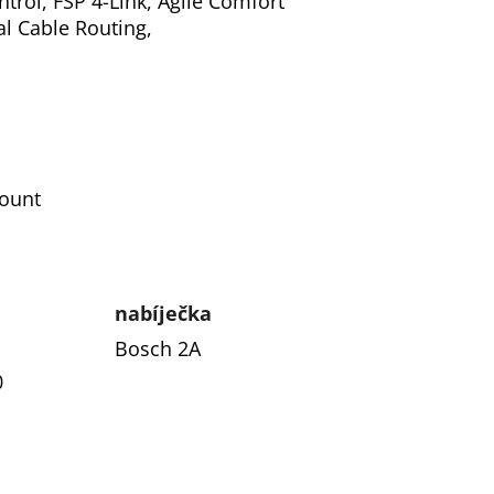
trol, FSP 4-Link, Agile Comfort
l Cable Routing,
ount
nabíječka
Bosch 2A
0