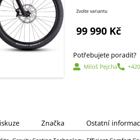
Zvolte variantu
99 990 Kč
Měrná
cena:
Potřebujete poradit?
Miloš Pejcha
+420
iskuze
Značka
Ostatní informa