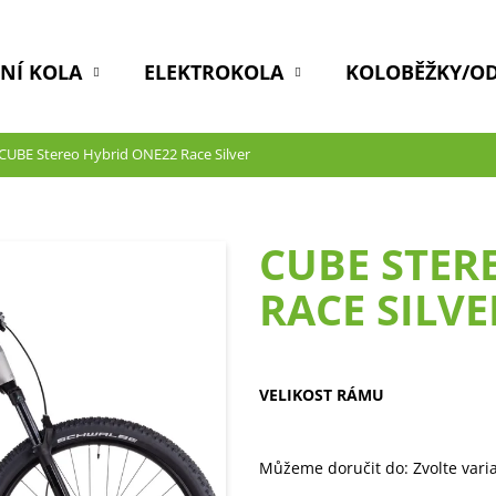
DNÍ KOLA
ELEKTROKOLA
KOLOBĚŽKY/O
CUBE Stereo Hybrid ONE22 Race Silver
CUBE STER
RACE SILVE
VELIKOST RÁMU
Můžeme doručit do:
Zvolte vari