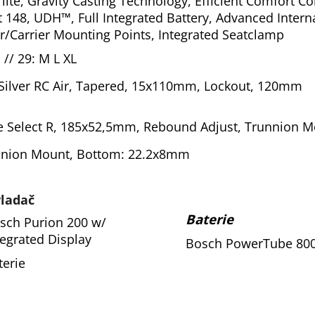
te, Gravity Casting Technology, Efficient Comfort Con
148, UDH™, Full Integrated Battery, Advanced Interna
r/Carrier Mounting Points, Integrated Seatclamp
S // 29: M L XL
Silver RC Air, Tapered, 15x110mm, Lockout, 120mm
 Select R, 185x52,5mm, Rebound Adjust, Trunnion M
nion Mount, Bottom: 22.2x8mm
ladač
Baterie
sch Purion 200 w/
tegrated Display
Bosch PowerTube 80
terie