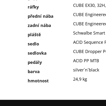
CUBE EX30, 32H,
ráfky
CUBE Engineere
přední nába
CUBE Engineere
zadní nába
Schwalbe Smart 
pláště
ACID Sequence 
sedlo
CUBE Dropper Po
sedlovka
ACID PP MTB
pedály
silver´n´black
barva
24,9 kg
hmotnost
Z