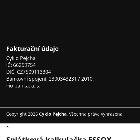
á
p
a
t
í
Fakturační údaje
Cyklo Pejcha
IČ: 66259754
DIČ: CZ7509113304
Bankovní spojení: 2300343231 / 2010,
Fio banka, a. s.
Copyright 2026
Cyklo Pejcha
. Všechna práva vyhrazena.
×
Splátková kalkulačka ESSOX