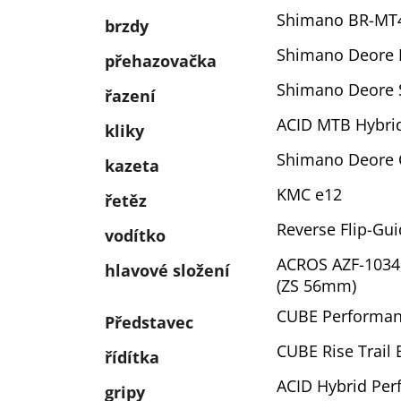
Shimano BR-MT42
brzdy
Shimano Deore 
přehazovačka
Shimano Deore SL
řazení
ACID MTB Hybrid
kliky
Shimano Deore 
kazeta
KMC e12
řetěz
Reverse Flip-Gui
vodítko
ACROS AZF-1034, 
hlavové složení
(ZS 56mm)
CUBE Performanc
Představec
CUBE Rise Trail 
řídítka
ACID Hybrid Per
gripy