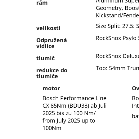
Aluminum Superli
č
rám
u
Geometry, Boost 
j
Kickstand/Fende
e
Size Split: 27.5: 
velikosti
m
e
RockShox Psylo 
Odpružená
vidlice
RockShox Deluxe
tlumič
Top: 54mm Trun
redukce do
tlumiče
motor
Ov
Bosch Performance Line
Bo
CX 85Nm (BDU38) ab Juli
In
2025 bis zu 100 Nm/
ba
from July 2025 up to
100Nm