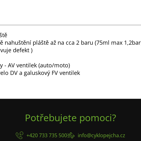
áště
ě nahuštění pláště až na cca 2 baru (75ml max 1,2bar
vuje defekt )
 - AV ventilek (auto/moto)
elo DV a galuskový FV ventilek
Potřebujete pomoci?
+420 733 735 500
info@cyklopejcha.cz