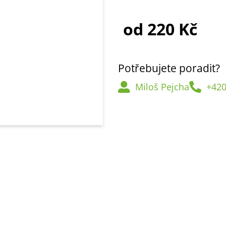
od
220 Kč
Měrná
cena:
Potřebujete poradit?
Miloš Pejcha
+420