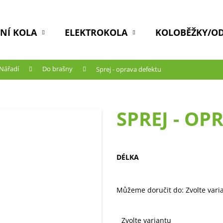
DNÍ KOLA
ELEKTROKOLA
KOLOBĚŽKY/O
Nářadí
Do brašny
Sprej - oprava defektu
SPREJ - OP
DÉLKA
Můžeme doručit do:
Zvolte vari
Zvolte variantu