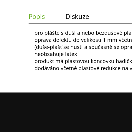
č
u
j
Popis
Diskuze
e
m
pro pláště s duší a nebo bezdušové pl
e
oprava defektu do velikosti 1 mm včetn
(duše-plášť se hustí a současně se opra
neobsahuje latex
produkt má plastovou koncovku hadičky
dodáváno včetně plastové redukce na v
Z
á
p
a
t