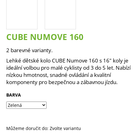
a
j
í
t
CUBE NUMOVE 160
?
2 barevné varianty.
Lehké dětské kolo CUBE Numove 160 s 16" koly je
ideální volbou pro malé cyklisty od 3 do 5 let. Nabízí
HLEDAT
nízkou hmotnost, snadné ovládání a kvalitní
komponenty pro bezpečnou a zábavnou jízdu.
BARVA
D
o
p
o
r
Můžeme doručit do:
Zvolte variantu
u