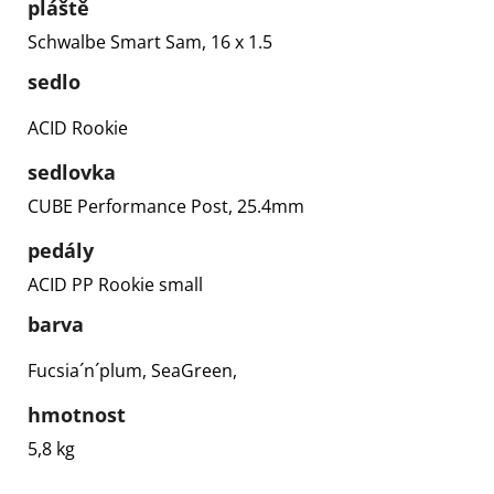
pláště
Schwalbe Smart Sam, 16 x 1.5
sedlo
ACID Rookie
sedlovka
CUBE Performance Post, 25.4mm
pedály
ACID PP Rookie small
barva
Fucsia´n´plum, SeaGreen,
hmotnost
5,8 kg