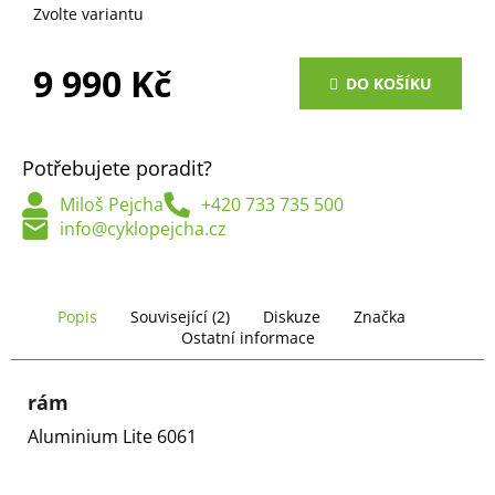
č
Zvolte variantu
u
j
9 990 Kč
e
DO KOŠÍKU
m
Měrná
e
cena:
Potřebujete poradit?
Miloš Pejcha
+420 733 735 500
info@cyklopejcha.cz
Popis
Související (2)
Diskuze
Značka
Ostatní informace
rám
Aluminium Lite 6061