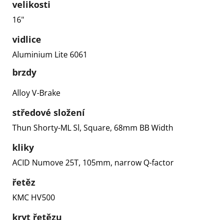
velikosti
16"
vidlice
Aluminium Lite 6061
brzdy
Alloy V-Brake
středové složení
Thun Shorty-ML Sl, Square, 68mm BB Width
kliky
ACID Numove 25T, 105mm, narrow Q-factor
řetěz
KMC HV500
kryt řetězu