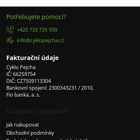
Z
Potřebujete pomoci?
á
p
+420 733 735 500
a
info@cyklopejcha.cz
t
í
Fakturační údaje
Cyklo Pejcha
IČ: 66259754
DIČ: CZ7509113304
Bankovní spojení: 2300343231 / 2010,
Fio banka, a. s.
Užitečné informace
Jak nakupovat
Obchodní podmínky