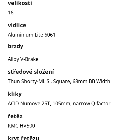
velikosti
16"
vidlice
Aluminium Lite 6061
brzdy
Alloy V-Brake
středové složení
Thun Shorty-ML Sl, Square, 68mm BB Width
kliky
ACID Numove 25T, 105mm, narrow Q-factor
řetěz
KMC HV500
kryt řetězu