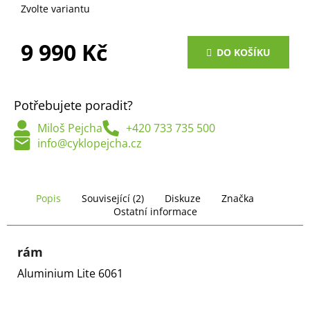
č
Zvolte variantu
u
j
9 990 Kč
e
DO KOŠÍKU
m
Měrná
e
cena:
Potřebujete poradit?
Miloš Pejcha
+420 733 735 500
info@cyklopejcha.cz
Popis
Související (2)
Diskuze
Značka
Ostatní informace
rám
Aluminium Lite 6061