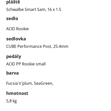
pláště
Schwalbe Smart Sam, 16 x 1.5
sedlo
ACID Rookie
sedlovka
CUBE Performance Post, 25.4mm
pedály
ACID PP Rookie small
barva
Fucsia´n´plum, SeaGreen,
hmotnost
5,8 kg