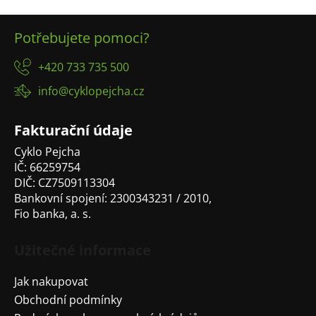
Z
Potřebujete pomoci?
á
p
+420 733 735 500
a
info@cyklopejcha.cz
t
í
Fakturační údaje
Cyklo Pejcha
IČ: 66259754
DIČ: CZ7509113304
Bankovní spojení: 2300343231 / 2010,
Fio banka, a. s.
Užitečné informace
Jak nakupovat
Obchodní podmínky