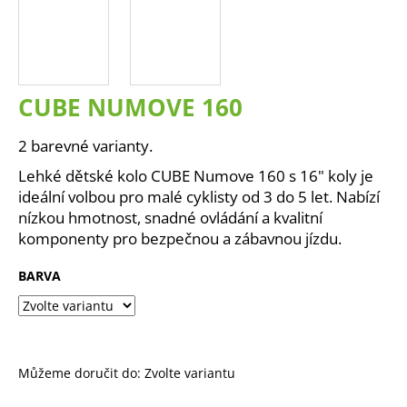
a
j
í
t
CUBE NUMOVE 160
?
2 barevné varianty.
Lehké dětské kolo CUBE Numove 160 s 16" koly je
ideální volbou pro malé cyklisty od 3 do 5 let. Nabízí
HLEDAT
nízkou hmotnost, snadné ovládání a kvalitní
komponenty pro bezpečnou a zábavnou jízdu.
BARVA
D
o
p
o
r
Můžeme doručit do:
Zvolte variantu
u