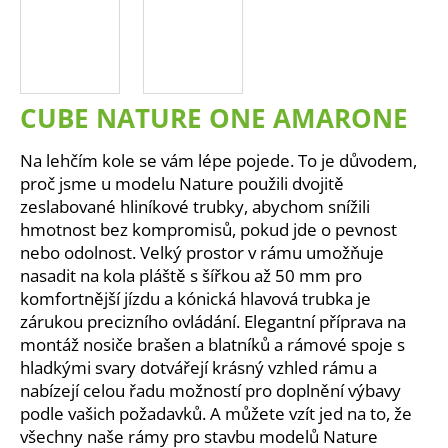
a
j
í
t
CUBE NATURE ONE AMARONE
?
Na lehčím kole se vám lépe pojede. To je důvodem,
proč jsme u modelu Nature použili dvojitě
zeslabované hliníkové trubky, abychom snížili
hmotnost bez kompromisů, pokud jde o pevnost
HLEDAT
nebo odolnost. Velký prostor v rámu umožňuje
nasadit na kola pláště s šířkou až 50 mm pro
komfortnější jízdu a kónická hlavová trubka je
D
zárukou precizního ovládání. Elegantní příprava na
o
montáž nosiče brašen a blatníků a rámové spoje s
p
hladkými svary dotvářejí krásný vzhled rámu a
o
nabízejí celou řadu možností pro doplnění výbavy
r
podle vašich požadavků. A můžete vzít jed na to, že
u
všechny naše rámy pro stavbu modelů Nature