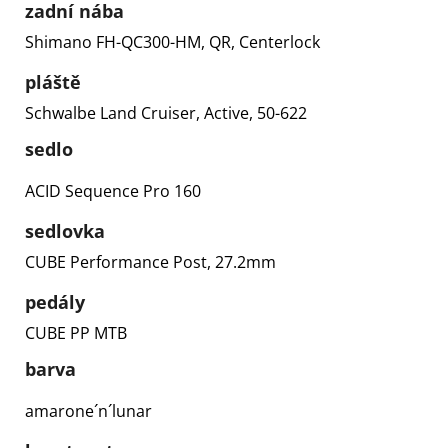
zadní nába
Shimano FH-QC300-HM, QR, Centerlock
pláště
Schwalbe Land Cruiser, Active, 50-622
sedlo
ACID Sequence Pro 160
sedlovka
CUBE Performance Post, 27.2mm
pedály
CUBE PP MTB
barva
amarone´n´lunar