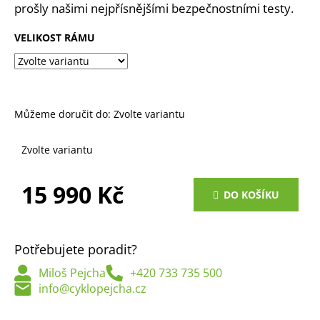
č
prošly našimi nejpřísnějšími bezpečnostními testy.
u
j
VELIKOST RÁMU
e
m
e
Můžeme doručit do:
Zvolte variantu
Zvolte variantu
15 990 Kč
DO KOŠÍKU
Měrná
cena:
Potřebujete poradit?
Miloš Pejcha
+420 733 735 500
info@cyklopejcha.cz