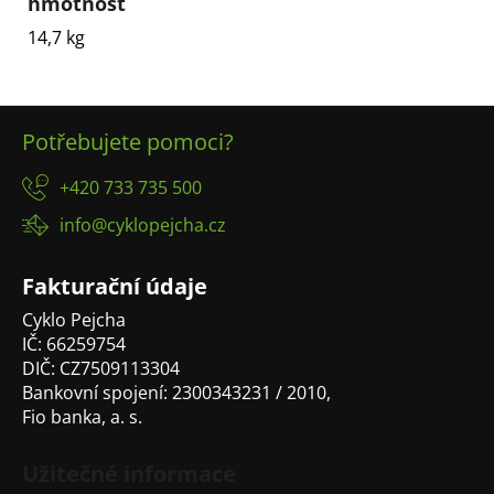
hmotnost
14,7 kg
Z
Potřebujete pomoci?
á
p
+420 733 735 500
a
info@cyklopejcha.cz
t
í
Fakturační údaje
Cyklo Pejcha
IČ: 66259754
DIČ: CZ7509113304
Bankovní spojení: 2300343231 / 2010,
Fio banka, a. s.
Užitečné informace