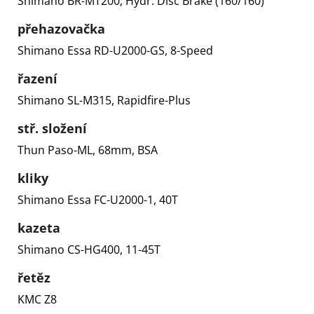
Shimano BR-MT200, Hydr. Disc Brake (160/160)
přehazovačka
Shimano Essa RD-U2000-GS, 8-Speed
řazení
Shimano SL-M315, Rapidfire-Plus
stř. složení
Thun Paso-ML, 68mm, BSA
kliky
Shimano Essa FC-U2000-1, 40T
kazeta
Shimano CS-HG400, 11-45T
řetěz
KMC Z8