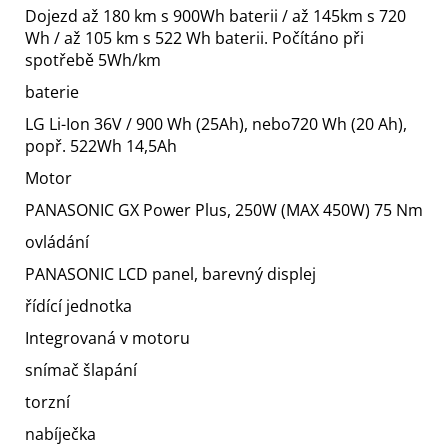
Dojezd až 180 km s 900Wh baterii / až 145km s 720
Wh / až 105 km s 522 Wh baterii. Počítáno při
spotřebě 5Wh/km
baterie
LG Li-Ion 36V / 900 Wh (25Ah), nebo720 Wh (20 Ah),
popř. 522Wh 14,5Ah
Motor
PANASONIC GX Power Plus, 250W (MAX 450W) 75 Nm
ovládání
PANASONIC LCD panel, barevný displej
řídící jednotka
Integrovaná v motoru
snímač šlapání
torzní
nabíječka