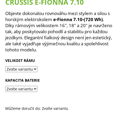
CRUSSIS E-FIONNA 7.10
a
j
Objevte dokonalou rovnováhu mezi stylem a silou s
í
horským elektrokolem
e-Fionna 7.10-(720 Wh)
.
Díky rámovým velikostem 16", 18" a 20" je navrženo
t
tak, aby poskytovalo pohodlí a stabilitu pro každou
?
jezdkyni. Elegantní fialkový design není jen estetický,
ale také vyjadřuje výjimečnou kvalitu a spolehlivost
tohoto modelu.
VELIKOST RÁMU
HLEDAT
KAPACITA BATERIE
D
o
p
o
r
Můžeme doručit do:
Zvolte variantu
u