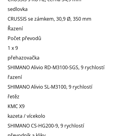
sedlovka
CRUSSIS se zámkem, 30,9 Ø, 350 mm
Řazení
Počet převodů
1 x 9
přehazovačka
SHIMANO Alivio RD-M3100-SGS, 9 rychlostí
řazení
SHIMANO Alivio SL-M3100, 9 rychlostí
řetěz
KMC X9
kazeta / vícekolo
SHIMANO CS-HG200-9, 9 rychlostí
převodník a kliky