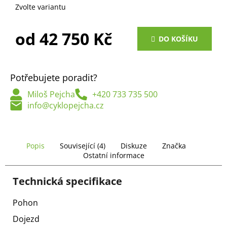
č
Zvolte variantu
u
j
od
42 750 Kč
e
DO KOŠÍKU
m
Měrná
e
cena:
Potřebujete poradit?
Miloš Pejcha
+420 733 735 500
info@cyklopejcha.cz
Popis
Související (4)
Diskuze
Značka
Ostatní informace
Technická specifikace
Pohon
Dojezd