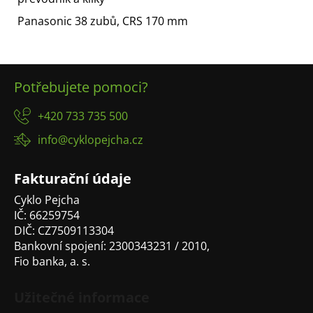
Panasonic 38 zubů, CRS 170 mm
Z
Potřebujete pomoci?
á
p
+420 733 735 500
a
info@cyklopejcha.cz
t
í
Fakturační údaje
Cyklo Pejcha
IČ: 66259754
DIČ: CZ7509113304
Bankovní spojení: 2300343231 / 2010,
Fio banka, a. s.
Užitečné informace