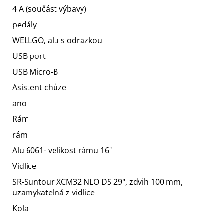
4 A (součást výbavy)
pedály
WELLGO, alu s odrazkou
USB port
USB Micro-B
Asistent chůze
ano
Rám
rám
Alu 6061- velikost rámu 16"
Vidlice
SR-Suntour XCM32 NLO DS 29", zdvih 100 mm,
uzamykatelná z vidlice
Kola