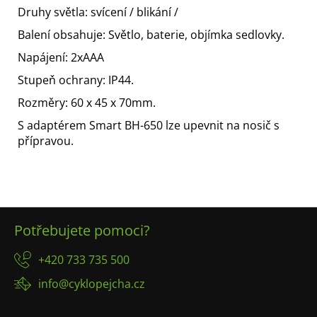
č
Druhy světla: svícení / blikání /
u
j
Balení obsahuje: Světlo, baterie, objímka sedlovky.
e
Napájení: 2xAAA
m
e
Stupeň ochrany: IP44.
Rozměry: 60 x 45 x 70mm.
S adaptérem Smart BH-650 lze upevnit na nosič s
přípravou.
Z
Potřebujete pomoci?
á
p
+420 733 735 500
a
info@cyklopejcha.cz
t
í