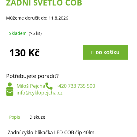
ZADNÍ SVĚTLO COB
a
j
Můžeme doručit do:
11.8.2026
í
t
Skladem
(>5 ks)
?
130 Kč
DO KOŠÍKU
Měrná
cena:
HLEDAT
Potřebujete poradit?
Miloš Pejcha
+420 733 735 500
info@cyklopejcha.cz
D
o
p
o
Popis
Diskuze
r
u
Zadní cyklo blikačka LED COB čip 40lm.