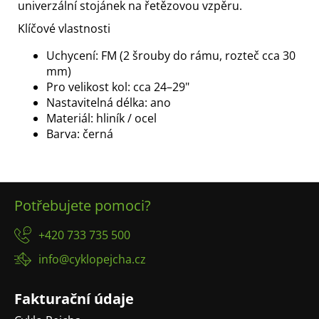
univerzální stojánek na řetězovou vzpěru.
Klíčové vlastnosti
Uchycení: FM (2 šrouby do rámu, rozteč cca 30
mm)
Pro velikost kol: cca 24–29"
Nastavitelná délka: ano
Materiál: hliník / ocel
Barva: černá
Z
Potřebujete pomoci?
á
p
+420 733 735 500
a
info@cyklopejcha.cz
t
í
Fakturační údaje