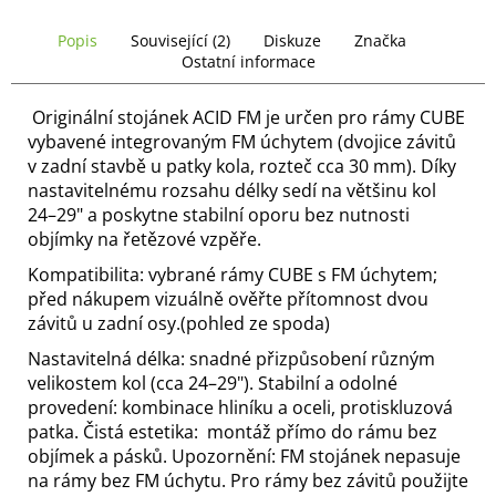
č
u
Popis
Související (2)
Diskuze
Značka
j
Ostatní informace
e
m
Originální stojánek ACID FM je určen pro rámy CUBE
e
vybavené integrovaným FM úchytem (dvojice závitů
v zadní stavbě u patky kola, rozteč cca 30 mm). Díky
nastavitelnému rozsahu délky sedí na většinu kol
24–29" a poskytne stabilní oporu bez nutnosti
objímky na řetězové vzpěře.
Kompatibilita: vybrané rámy CUBE s FM úchytem;
před nákupem vizuálně ověřte přítomnost dvou
závitů u zadní osy.(pohled ze spoda)
Nastavitelná délka: snadné přizpůsobení různým
velikostem kol (cca 24–29"). Stabilní a odolné
provedení: kombinace hliníku a oceli, protiskluzová
patka. Čistá estetika: montáž přímo do rámu bez
objímek a pásků. Upozornění: FM stojánek nepasuje
na rámy bez FM úchytu. Pro rámy bez závitů použijte