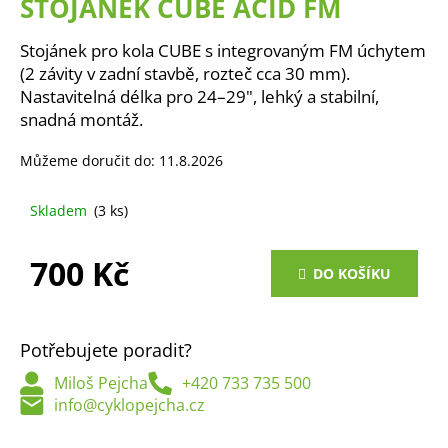
STOJÁNEK CUBE ACID FM
a
j
Stojánek pro kola CUBE s integrovaným FM úchytem
í
(2 závity v zadní stavbě, rozteč cca 30 mm).
Nastavitelná délka pro 24–29", lehký a stabilní,
t
snadná montáž.
?
Můžeme doručit do:
11.8.2026
Skladem
(3 ks)
HLEDAT
700 Kč
DO KOŠÍKU
Měrná
D
cena:
o
Potřebujete poradit?
p
Miloš Pejcha
+420 733 735 500
o
info@cyklopejcha.cz
r
u