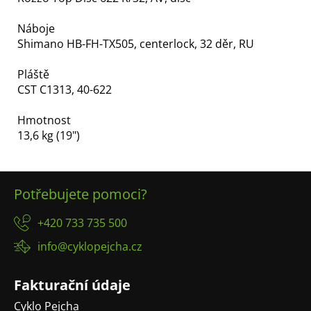
Náboje
Shimano HB-FH-TX505, centerlock, 32 děr, RU
Pláště
CST C1313, 40-622
Hmotnost
13,6 kg (19")
Z
Potřebujete pomoci?
á
p
+420 733 735 500
a
info@cyklopejcha.cz
t
í
Fakturační údaje
Cyklo Pejcha