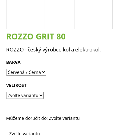
a
j
í
t
ROZZO GRIT 80
?
ROZZO - český výrobce kol a elektrokol.
BARVA
HLEDAT
VELIKOST
D
o
p
o
Můžeme doručit do:
Zvolte variantu
r
u
Zvolte variantu