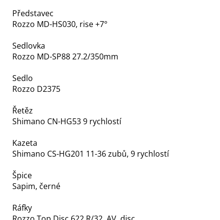
Představec
Rozzo MD-HS030, rise +7°
Sedlovka
Rozzo MD-SP88 27.2/350mm
Sedlo
Rozzo D2375
Řetěz
Shimano CN-HG53 9 rychlostí
Kazeta
Shimano CS-HG201 11-36 zubů, 9 rychlostí
Špice
Sapim, černé
Ráfky
Rozzo Top Disc 622 R/32, AV, disc