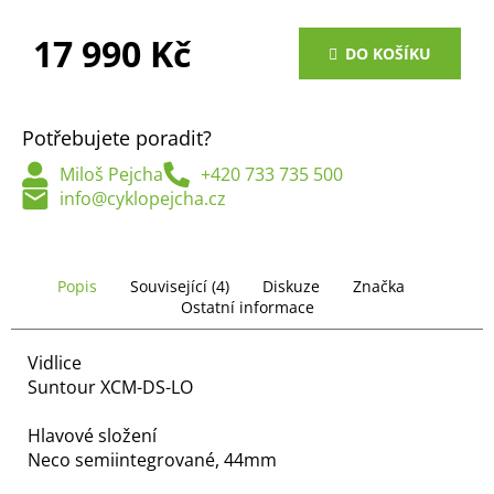
č
u
17 990 Kč
j
DO KOŠÍKU
e
Měrná
m
cena:
e
Potřebujete poradit?
Miloš Pejcha
+420 733 735 500
info@cyklopejcha.cz
Popis
Související (4)
Diskuze
Značka
Ostatní informace
Vidlice
Suntour XCM-DS-LO
Hlavové složení
Neco semiintegrované, 44mm