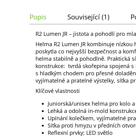
č
u
j
Popis
Související (1)
P
e
m
R2 Lumen JR – jistota a pohodlí pro mla
e
Helma R2 Lumen JR kombinuje nízkou h
poskytla co nejvyšší bezpečnost a ko
helma stabilně a pohodlně. Praktická sí
konstrukce: tvrdá skořepina spojená s
s hladkým chodem pro přesné doladění v
vyjímatelné a pratelné výstelky, síťka p
Klíčové vlastnosti
Juniorská/unisex helma pro kolo a
Lehká a odolná in-mold konstrukce
Upínání kolečkem, vyjímatelné pra
Síťka proti hmyzu v předních otvo
Reflexní prvky; LED světlo