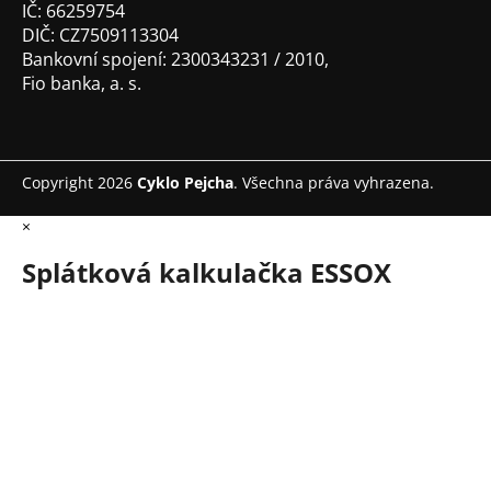
IČ: 66259754
DIČ: CZ7509113304
Bankovní spojení: 2300343231 / 2010,
Fio banka, a. s.
Copyright 2026
Cyklo Pejcha
. Všechna práva vyhrazena.
×
Splátková kalkulačka ESSOX