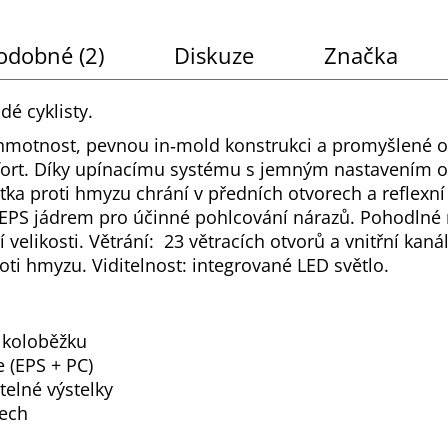
odobné (2)
Diskuze
Značka
dé cyklisty.
motnost, pevnou in‑mold konstrukci a promyšlené 
mfort. Díky upínacímu systému s jemným nastavením 
ťka proti hmyzu chrání v předních otvorech a reflexní 
 EPS jádrem pro účinné pohlcování nárazů. Pohodlné n
elikosti. Větrání: 23 větracích otvorů a vnitřní kaná
roti hmyzu. Viditelnost: integrované LED světlo.
 koloběžku
 (EPS + PC)
telné výstelky
rech