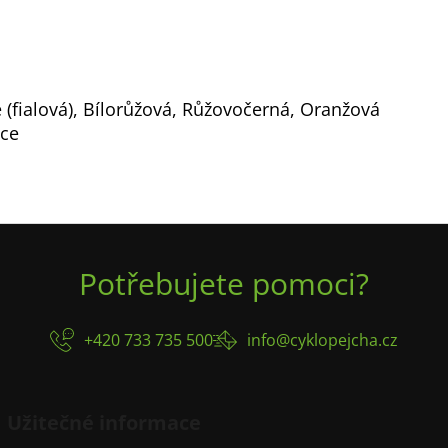
 (fialová), Bílorůžová, Růžovočerná, Oranžová
ace
Potřebujete pomoci?
+420 733 735 500
info@cyklopejcha.cz
Užitečné informace