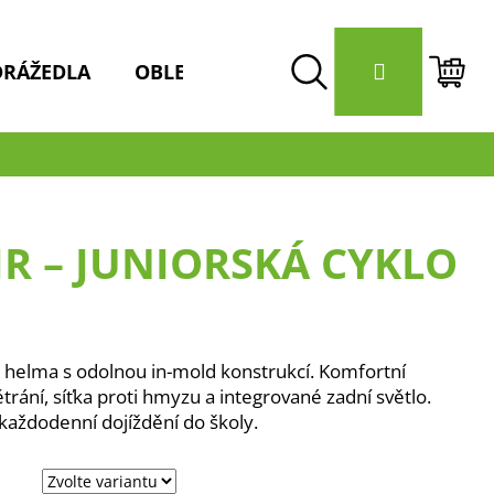
Přihlášení
DRÁŽEDLA
OBLEČENÍ / HELMY
DOPLŇKY 
Hledat
Nák
koší
JR – JUNIORSKÁ CYKLO
 helma s odolnou in-mold konstrukcí. Komfortní
trání, síťka proti hmyzu a integrované zadní světlo.
 každodenní dojíždění do školy.