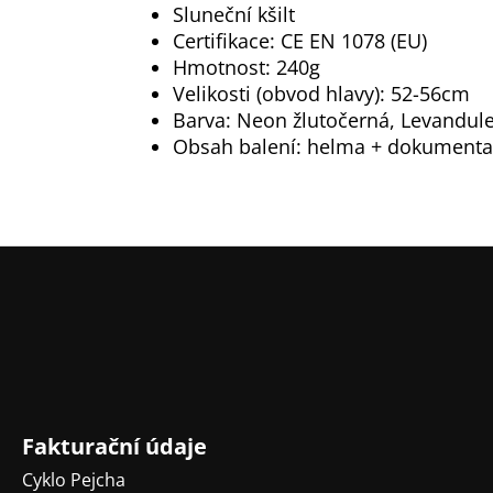
Sluneční kšilt
Certifikace: CE EN 1078 (EU)
Hmotnost: 240g
Velikosti (obvod hlavy): 52-56cm
Barva: Neon žlutočerná, Levandule
Obsah balení: helma + dokument
Z
á
p
a
t
í
Fakturační údaje
Cyklo Pejcha