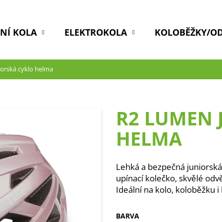
DNÍ KOLA
ELEKTROKOLA
KOLOBĚŽKY/O
iorská cyklo helma
R2 LUMEN 
HELMA
Lehká a bezpečná juniorská
upínací kolečko, skvělé odvě
Ideální na kolo, koloběžku i
BARVA