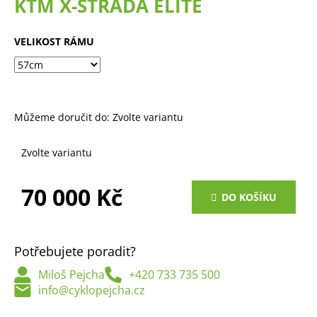
KTM X-STRADA ELITE
a
j
VELIKOST RÁMU
í
t
?
Můžeme doručit do:
Zvolte variantu
Zvolte variantu
HLEDAT
70 000 Kč
DO KOŠÍKU
Měrná
D
cena:
o
Potřebujete poradit?
p
o
Miloš Pejcha
+420 733 735 500
r
info@cyklopejcha.cz
u