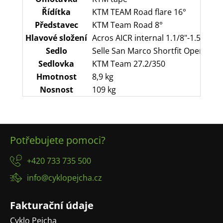
Řídítka
KTM TEAM Road flare 16°
Představec
KTM Team Road 8°
Hlavové složení
Acros AICR internal 1.1/8"-1.5" angl
Sedlo
Selle San Marco Shortfit Open Fit 
Sedlovka
KTM Team 27.2/350
Hmotnost
8,9 kg
Nosnost
109 kg
Z
Potřebujete pomoci?
á
p
+420 733 735 500
a
info@cyklopejcha.cz
t
í
Fakturační údaje
Cyklo Pejcha