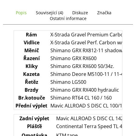
č
u
Popis
Související (4)
Diskuze
Značka
j
Ostatní informace
e
m
e
Rám
X-Strada Gravel Premium Carbon / R
Vidlice
X-Strada Gravel Perf. Carbon w/moun
Měnič
Shimano GRX RX812-11 shadow+
Řazení
Shimano GRX RX600
Kliky
Shimano GRX RX600 50/34z.
Kazeta
Shimano Deore M5100-11 / 11-42
Řetěz
Shimano LG500
Brzdy
Shimano GRX RX400 hydraulic
Br.kotouče
Shimano RT64 CL 160 / 160
Přední výplet
Mavic ALLROAD S DISC CL 100/12TA /
Zadní výplet
Mavic ALLROAD S DISC CL 142/12TA
Plášťě
Continental Terra Speed TL 40-622
Omotávka
KTM tape