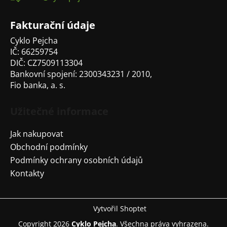
t
í
Fakturační údaje
Cyklo Pejcha
IČ: 66259754
DIČ: CZ7509113304
Bankovní spojení: 2300343231 / 2010,
Fio banka, a. s.
Užitečné informace
Jak nakupovat
Obchodní podmínky
Podmínky ochrany osobních údajů
Kontakty
Vytvořil Shoptet
Copyright 2026
Cyklo Pejcha
. Všechna práva vyhrazena.