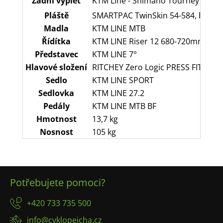
Zadní výplet
KTM Line - Shimano Tourney FH-TX50
Pláště
SMARTPAC TwinSkin 54-584, black
Madla
KTM LINE MTB
Řídítka
KTM LINE Riser 12 680-720mm
Představec
KTM LINE 7°
Hlavové složení
RITCHEY Zero Logic PRESS FIT 1-1/8
Sedlo
KTM LINE SPORT
Sedlovka
KTM LINE 27.2
Pedály
KTM LINE MTB BF
Hmotnost
13,7 kg
Nosnost
105 kg
Z
Potřebujete pomoci?
á
p
+420 733 735 500
a
info@cyklopejcha.cz