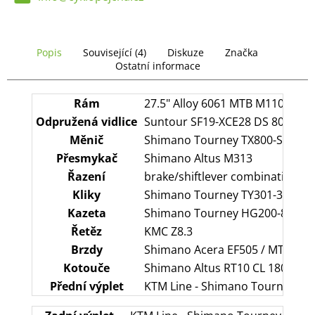
č
u
j
e
Popis
Související (4)
Diskuze
Značka
m
Ostatní informace
e
Rám
27.5" Alloy 6061 MTB M1100-L
Odpružená vidlice
Suntour SF19-XCE28 DS 80
Měnič
Shimano Tourney TX800-SGS
Přesmykač
Shimano Altus M313
Řazení
brake/shiftlever combination
Kliky
Shimano Tourney TY301-3 / 42-
Kazeta
Shimano Tourney HG200-8 / 12-
Řetěz
KMC Z8.3
Brzdy
Shimano Acera EF505 / MT200
Kotouče
Shimano Altus RT10 CL 180 / Alt
Přední výplet
KTM Line - Shimano Tourney HB-T