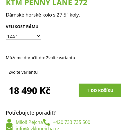
KTM PENNY LANE 272
a
j
Dámské horské kolo s 27.5" koly.
í
VELIKOST RÁMU
t
?
Můžeme doručit do:
Zvolte variantu
HLEDAT
Zvolte variantu
18 490 Kč
DO KOŠÍKU
D
Měrná
o
cena:
p
o
Potřebujete poradit?
r
Miloš Pejcha
+420 733 735 500
u
info@cyklopejcha.cz