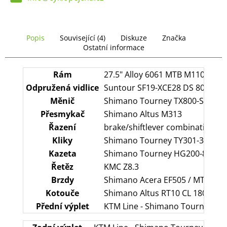
č
u
j
e
Popis
Související (4)
Diskuze
Značka
m
Ostatní informace
e
Rám
27.5" Alloy 6061 MTB M1100-L
Odpružená vidlice
Suntour SF19-XCE28 DS 80
Měnič
Shimano Tourney TX800-SGS
Přesmykač
Shimano Altus M313
Řazení
brake/shiftlever combination
Kliky
Shimano Tourney TY301-3 / 42-
Kazeta
Shimano Tourney HG200-8 / 12-
Řetěz
KMC Z8.3
Brzdy
Shimano Acera EF505 / MT200
Kotouče
Shimano Altus RT10 CL 180 / Alt
Přední výplet
KTM Line - Shimano Tourney HB-T