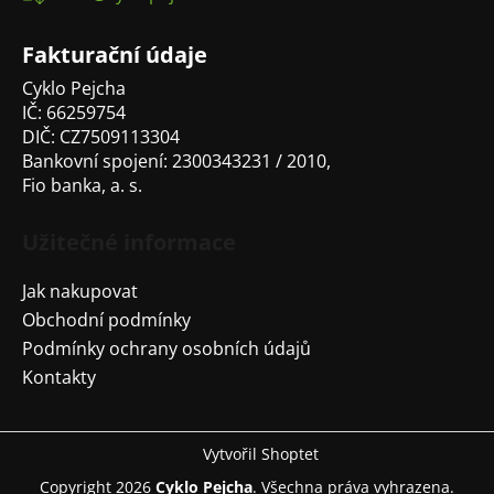
t
í
Fakturační údaje
Cyklo Pejcha
IČ: 66259754
DIČ: CZ7509113304
Bankovní spojení: 2300343231 / 2010,
Fio banka, a. s.
Užitečné informace
Jak nakupovat
Obchodní podmínky
Podmínky ochrany osobních údajů
Kontakty
Vytvořil Shoptet
Copyright 2026
Cyklo Pejcha
. Všechna práva vyhrazena.