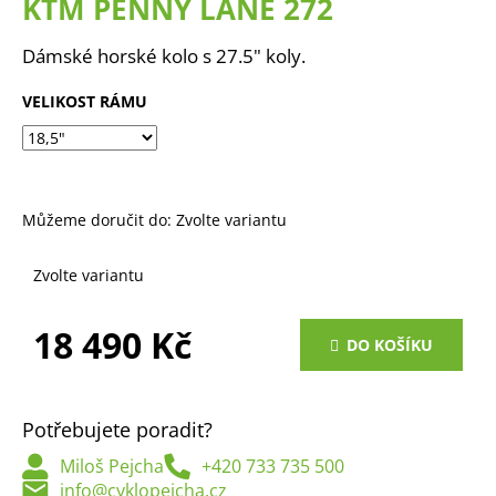
KTM PENNY LANE 272
a
j
Dámské horské kolo s 27.5" koly.
í
VELIKOST RÁMU
t
?
Můžeme doručit do:
Zvolte variantu
HLEDAT
Zvolte variantu
18 490 Kč
DO KOŠÍKU
D
Měrná
o
cena:
p
o
Potřebujete poradit?
r
Miloš Pejcha
+420 733 735 500
u
info@cyklopejcha.cz