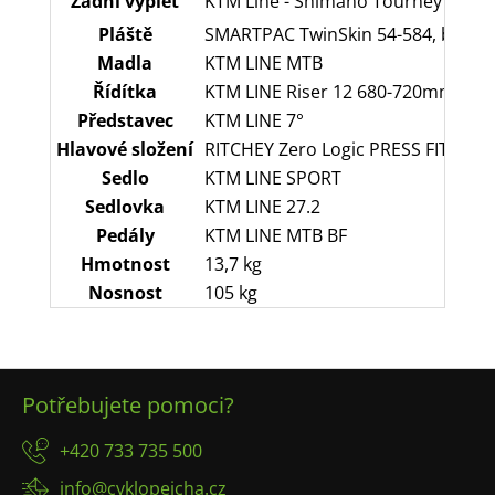
Zadní výplet
KTM Line - Shimano Tourney FH-TX50
Pláště
SMARTPAC TwinSkin 54-584, black
Madla
KTM LINE MTB
Řídítka
KTM LINE Riser 12 680-720mm
Představec
KTM LINE 7°
Hlavové složení
RITCHEY Zero Logic PRESS FIT 1-1/8
Sedlo
KTM LINE SPORT
Sedlovka
KTM LINE 27.2
Pedály
KTM LINE MTB BF
Hmotnost
13,7 kg
Nosnost
105 kg
Z
Potřebujete pomoci?
á
p
+420 733 735 500
a
info@cyklopejcha.cz