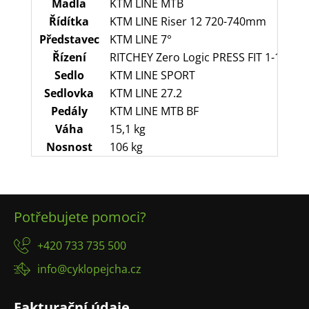
Madla
KTM LINE MTB
Řídítka
KTM LINE Riser 12 720-740mm
Představec
KTM LINE 7°
Řízení
RITCHEY Zero Logic PRESS FIT 1-1/8"
Sedlo
KTM LINE SPORT
Sedlovka
KTM LINE 27.2
Pedály
KTM LINE MTB BF
Váha
15,1 kg
Nosnost
106 kg
Z
Potřebujete pomoci?
á
p
+420 733 735 500
a
info@cyklopejcha.cz
t
í
Fakturační údaje