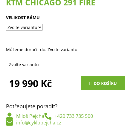
KTM CHICAGO 291 FIRE
a
j
VELIKOST RÁMU
í
t
?
Můžeme doručit do:
Zvolte variantu
Zvolte variantu
HLEDAT
19 990 Kč
DO KOŠÍKU
Měrná
D
cena:
o
Potřebujete poradit?
p
o
Miloš Pejcha
+420 733 735 500
r
info@cyklopejcha.cz
u