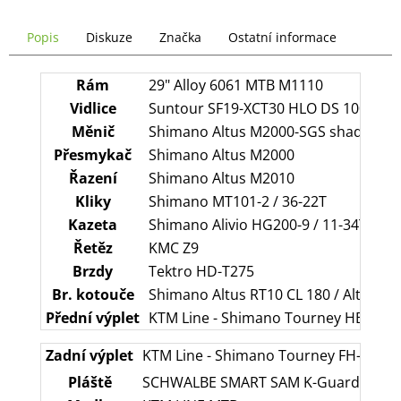
č
u
Popis
Diskuze
Značka
Ostatní informace
j
e
m
Rám
29" Alloy 6061 MTB M1110
e
Vidlice
Suntour SF19-XCT30 HLO DS 100
Měnič
Shimano Altus M2000-SGS shadow
Přesmykač
Shimano Altus M2000
Řazení
Shimano Altus M2010
Kliky
Shimano MT101-2 / 36-22T
Kazeta
Shimano Alivio HG200-9 / 11-34T
Řetěz
KMC Z9
Brzdy
Tektro HD-T275
Br. kotouče
Shimano Altus RT10 CL 180 / Altus RT
Přední výplet
KTM Line - Shimano Tourney HB-TX505 
Zadní výplet
KTM Line - Shimano Tourney FH-TX505-8
Pláště
SCHWALBE SMART SAM K-Guard 57-622