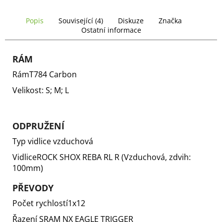
č
u
Popis
Související (4)
Diskuze
Značka
j
Ostatní informace
e
m
e
RÁM
Rám
T784 Carbon
Velikost:
S; M; L
ODPRUŽENÍ
Typ vidlice
vzduchová
Vidlice
ROCK SHOX REBA RL R (Vzduchová, zdvih:
100mm)
PŘEVODY
Počet rychlostí
1x12
Řazení
SRAM NX EAGLE TRIGGER