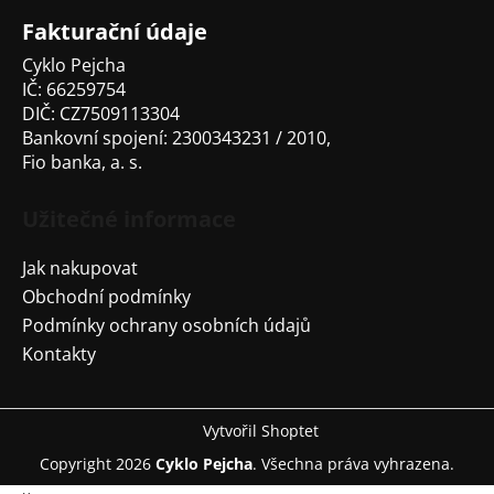
í
Fakturační údaje
Cyklo Pejcha
IČ: 66259754
DIČ: CZ7509113304
Bankovní spojení: 2300343231 / 2010,
Fio banka, a. s.
Užitečné informace
Jak nakupovat
Obchodní podmínky
Podmínky ochrany osobních údajů
Kontakty
Vytvořil Shoptet
Copyright 2026
Cyklo Pejcha
. Všechna práva vyhrazena.