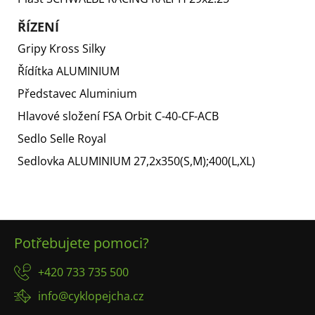
ŘÍZENÍ
Gripy
Kross Silky
Řídítka
ALUMINIUM
Představec
Aluminium
Hlavové složení
FSA Orbit C-40-CF-ACB
Sedlo
Selle Royal
Sedlovka
ALUMINIUM 27,2x350(S,M);400(L,XL)
Z
Potřebujete pomoci?
á
p
+420 733 735 500
a
info@cyklopejcha.cz
t