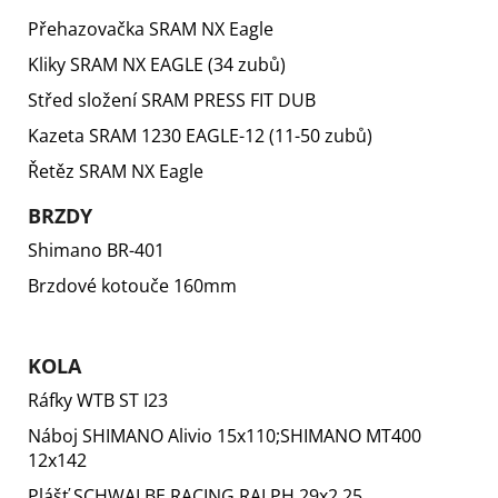
Přehazovačka
SRAM NX Eagle
Kliky
SRAM NX EAGLE (34 zubů)
Střed složení
SRAM PRESS FIT DUB
Kazeta
SRAM 1230 EAGLE-12 (11-50 zubů)
Řetěz
SRAM NX Eagle
BRZDY
Shimano BR-401
Brzdové kotouče 160mm
KOLA
Ráfky
WTB ST I23
Náboj
SHIMANO Alivio 15x110;SHIMANO MT400
12x142
Plášť
SCHWALBE RACING RALPH 29x2.25