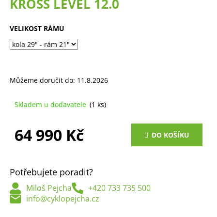
KROSS LEVEL 12.0
a
j
VELIKOST RÁMU
í
t
?
Můžeme doručit do:
11.8.2026
Skladem u dodavatele
(1 ks)
HLEDAT
64 990 Kč
DO KOŠÍKU
Měrná
D
cena:
o
Potřebujete poradit?
p
o
Miloš Pejcha
+420 733 735 500
r
info@cyklopejcha.cz
u