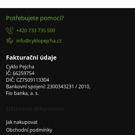
Z
Potřebujete pomoci?
á
p
+420 733 735 500
a
info@cyklopejcha.cz
t
í
Fakturační údaje
Cyklo Pejcha
IČ: 66259754
DIČ: CZ7509113304
Bankovní spojení: 2300343231 / 2010,
Fio banka, a. s.
Užitečné informace
Jak nakupovat
Obchodní podmínky