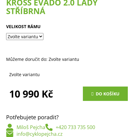
KROSS EVADO 2.0 LADY
a
STŘÍBRNÁ
j
í
VELIKOST RÁMU
t
?
Můžeme doručit do:
Zvolte variantu
HLEDAT
Zvolte variantu
10 990 Kč
DO KOŠÍKU
D
Měrná
o
cena:
p
Potřebujete poradit?
o
r
Miloš Pejcha
+420 733 735 500
u
info@cyklopejcha.cz