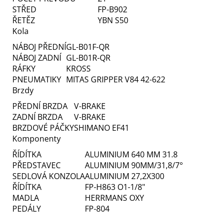
STŘED
FP-B902
ŘETĚZ
YBN S50
Kola
NÁBOJ PŘEDNÍ
GL-B01F-QR
NÁBOJ ZADNÍ
GL-B01R-QR
RÁFKY
KROSS
PNEUMATIKY
MITAS GRIPPER V84 42-622
Brzdy
PŘEDNÍ BRZDA
V-BRAKE
ZADNÍ BRZDA
V-BRAKE
BRZDOVÉ PÁČKY
SHIMANO EF41
Komponenty
ŘÍDÍTKA
ALUMINIUM 640 MM 31.8
PŘEDSTAVEC
ALUMINIUM 90MM/31,8/7°
SEDLOVÁ KONZOLA
ALUMINIUM 27,2X300
ŘÍDÍTKA
FP-H863 O1-1/8"
MADLA
HERRMANS OXY
PEDÁLY
FP-804