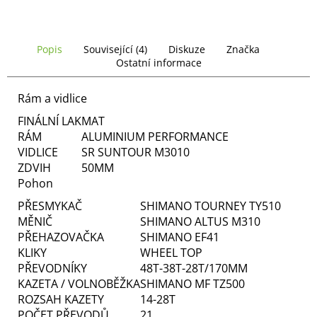
č
u
j
e
Popis
Související (4)
Diskuze
Značka
m
Ostatní informace
e
Rám a vidlice
FINÁLNÍ LAK
MAT
RÁM
ALUMINIUM PERFORMANCE
VIDLICE
SR SUNTOUR M3010
ZDVIH
50MM
Pohon
PŘESMYKAČ
SHIMANO TOURNEY TY510
MĚNIČ
SHIMANO ALTUS M310
PŘEHAZOVAČKA
SHIMANO EF41
KLIKY
WHEEL TOP
PŘEVODNÍKY
48T-38T-28T/170MM
KAZETA / VOLNOBĚŽKA
SHIMANO MF TZ500
ROZSAH KAZETY
14-28T
POČET PŘEVODŮ
21