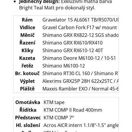
Jedinečný design:
Exkluzivní matná barva
Bright Teal Matt pro dokonalý styl.
Rám
Gravelator 15 AL6061 TB/R5070/UDH
Vidlice
Gravel Carbon Fork F17 w/ mount
Měnič
Shimano GRX RX822-12 SGS shadow+
Řazení
Shimano GRX RX610/RX410
Kliky
Shimano GRX RX610-12 40T
Kazeta
Shimano Deore M6100-12 / 10-51
řetěz
Shimano M6100-12
Br. kotouč
Shimano RT30 CL 160 / Shimano RT30 CL
Výplet
Alexrims GRX25P 28H 622x25TC / Alexr
Pláště
Maxxis Rambler EXO / Normal 45-622
Omotávka
KTM tape
Řídítka
KTM COMP II Road 400mm
Představec
KTM COMP 7°
Hl. složení
Acros AICR intern 1.1/8"-1.5" angle lim