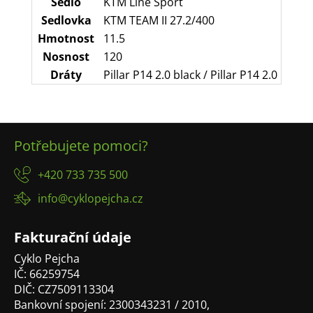
Sedlo
KTM Line Sport
Sedlovka
KTM TEAM II 27.2/400
Hmotnost
11.5
Nosnost
120
Dráty
Pillar P14 2.0 black / Pillar P14 2.0 black
Z
Potřebujete pomoci?
á
p
+420 733 735 500
a
info@cyklopejcha.cz
t
í
Fakturační údaje
Cyklo Pejcha
IČ: 66259754
DIČ: CZ7509113304
Bankovní spojení: 2300343231 / 2010,