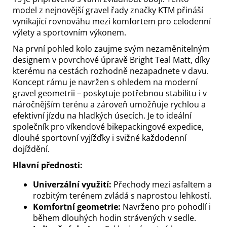
model z nejnovější gravel řady značky KTM přináší
vynikající rovnováhu mezi komfortem pro celodenní
výlety a sportovním výkonem.
Na první pohled kolo zaujme svým nezaměnitelným
designem v povrchové úpravě Bright Teal Matt, díky
kterému na cestách rozhodně nezapadnete v davu.
Koncept rámu je navržen s ohledem na moderní
gravel geometrii – poskytuje potřebnou stabilitu i v
náročnějším terénu a zároveň umožňuje rychlou a
efektivní jízdu na hladkých úsecích. Je to ideální
společník pro víkendové bikepackingové expedice,
dlouhé sportovní vyjížďky i svižné každodenní
dojíždění.
Hlavní přednosti:
Univerzální využití:
Přechody mezi asfaltem a
rozbitým terénem zvládá s naprostou lehkostí.
Komfortní geometrie:
Navrženo pro pohodlí i
během dlouhých hodin strávených v sedle.