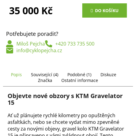
č
u
35 000 Kč
DO KOŠÍKU
j
Měrná
e
cena:
m
Potřebujete poradit?
e
Miloš Pejcha
+420 733 735 500
info@cyklopejcha.cz
Popis
Související (4)
Podobné (1)
Diskuze
Značka
Ostatní informace
Objevte nové obzory s KTM Gravelator
15
Ať už plánujete rychlé kilometry po opuštěných
asfaltkách, nebo se chcete vydat mimo zpevněné
cesty za novými objevy, gravel kolo KTM Gravelator
15 je připraveno s vámi zvládnout obojí. Tento