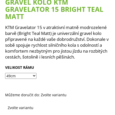
GRAVEL KOLO KTM
a
GRAVELATOR 15 BRIGHT TEAL
j
MATT
í
t
KTM Gravelator 15 v atraktivní matně modrozelené
?
barvě (Bright Teal Matt) je univerzální gravel kolo
připravené na každé vaše dobrodružství. Dokonale v
sobě spojuje rychlost silničního kola s odolností a
komfortem nezbytným pro jistou jízdu na rozbitých
cestách, šotolině i lesních pěšinách.
HLEDAT
VELIKOST RÁMU
D
o
p
Můžeme doručit do:
Zvolte variantu
o
r
Zvolte variantu
u