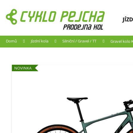
K
Přejít
na
o
obsah
Zpět
Zpět
š
JÍZ
do
do
í
C
k
obchodu
obchodu
o
Domů
Jízdní kola
Silniční / Gravel / TT
Gravel kolo 
p
o
t
NOVINKA
ř
e
b
u
j
e
t
e
n