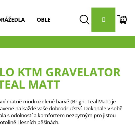
Přihlášení
DRÁŽEDLA
OBLEČENÍ / HELMY
DOPLŇKY 
Hledat
Nák
koší
LO KTM GRAVELATOR
 TEAL MATT
vní matně modrozelené barvě (Bright Teal Matt) je
pravené na každé vaše dobrodružství. Dokonale v sobě
 kola s odolností a komfortem nezbytným pro jistou
otolině i lesních pěšinách.