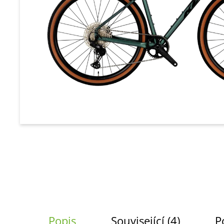
a
j
í
t
?
HLEDAT
D
o
p
o
r
u
Popis
Související (4)
P