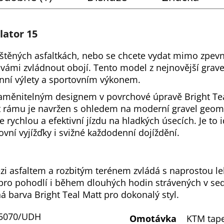
lator 15
uštěných asfaltkách, nebo se chcete vydat mimo zpevn
vámi zvládnout obojí. Tento model z nejnovější gravel
ní výlety a sportovním výkonem.
aměnitelným designem v povrchové úpravě Bright Tea
rámu je navržen s ohledem na moderní gravel geometr
rychlou a efektivní jízdu na hladkých úsecích. Je to 
vní vyjížďky i svižné každodenní dojíždění.
 asfaltem a rozbitým terénem zvládá s naprostou le
ro pohodlí i během dlouhých hodin strávených v sed
á barva Bright Teal Matt pro dokonalý styl.
R5070/UDH
Omotávka
KTM tap