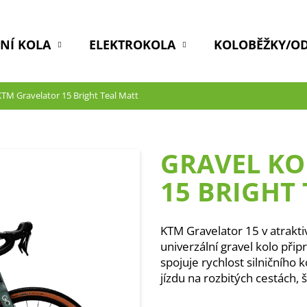
DNÍ KOLA
ELEKTROKOLA
KOLOBĚŽKY/O
KTM Gravelator 15 Bright Teal Matt
GRAVEL KO
15 BRIGHT
KTM Gravelator 15 v atrakti
univerzální gravel kolo při
spojuje rychlost silničního
jízdu na rozbitých cestách, š