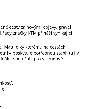
ěné cesty za novými objevy, gravel
 řady značky KTM přináší vynikající
l Matt, díky kterému na cestách
ii – poskytuje potřebnou stabilitu i v
ideální společník pro víkendové
hkostí.
le.
e