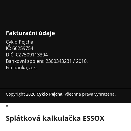
a
t
í
Fakturační údaje
Cyklo Pejcha
IČ: 66259754
DIČ: CZ7509113304
Bankovní spojení: 2300343231 / 2010,
Fio banka, a. s.
Copyright 2026
Cyklo Pejcha
. Všechna práva vyhrazena.
×
Splátková kalkulačka ESSOX