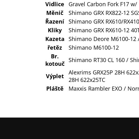
Vidlice
Gravel Carbon Fork F17 w
Měnič
Shimano GRX RX822-12 SG
Řazení
Shimano GRX RX610/RX41
Kliky
Shimano GRX RX610-12 40
Kazeta
Shimano Deore M6100-12 /
řetěz
Shimano M6100-12
Br.
Shimano RT30 CL 160 / Sh
kotouč
Alexrims GRX25P 28H 622x
Výplet
28H 622x25TC
Pláště
Maxxis Rambler EXO / Nor
Z
á
p