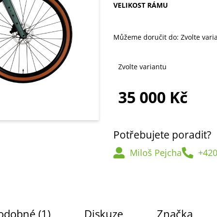
VELIKOST RÁMU
Můžeme doručit do:
Zvolte vari
Zvolte variantu
35 000 Kč
Měrná
cena:
Potřebujete poradit?
Miloš Pejcha
+420
odobné (1)
Diskuze
Značka