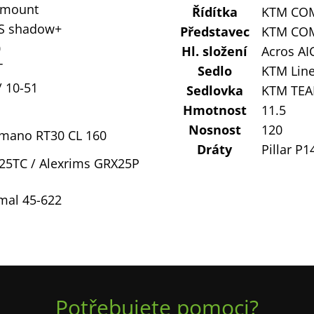
/ mount
Řídítka
KTM COM
S shadow+
Představec
KTM COM
0
Hl. složení
Acros AIC
T
Sedlo
KTM Line
 10-51
Sedlovka
KTM TEAM
Hmotnost
11.5
Nosnost
120
imano RT30 CL 160
Dráty
Pillar P1
25TC / Alexrims GRX25P
mal 45-622
Potřebujete pomoci?