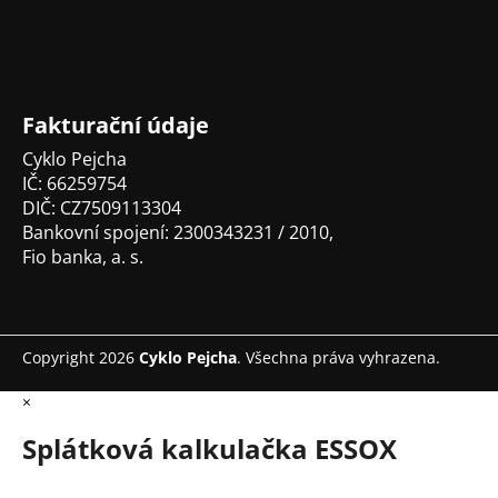
a
t
í
Fakturační údaje
Cyklo Pejcha
IČ: 66259754
DIČ: CZ7509113304
Bankovní spojení: 2300343231 / 2010,
Fio banka, a. s.
Copyright 2026
Cyklo Pejcha
. Všechna práva vyhrazena.
×
Splátková kalkulačka ESSOX