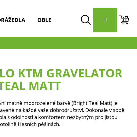
Přihlášení
DRÁŽEDLA
OBLEČENÍ / HELMY
DOPLŇKY 
Hledat
Nák
koší
LO KTM GRAVELATOR
 TEAL MATT
vní matně modrozelené barvě (Bright Teal Matt) je
pravené na každé vaše dobrodružství. Dokonale v sobě
 kola s odolností a komfortem nezbytným pro jistou
otolině i lesních pěšinách.