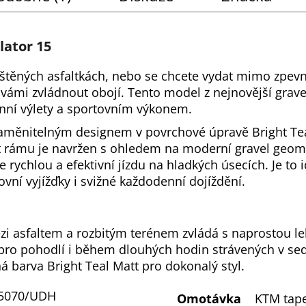
lator 15
uštěných asfaltkách, nebo se chcete vydat mimo zpevn
vámi zvládnout obojí. Tento model z nejnovější gravel
ní výlety a sportovním výkonem.
aměnitelným designem v povrchové úpravě Bright Tea
rámu je navržen s ohledem na moderní gravel geometr
rychlou a efektivní jízdu na hladkých úsecích. Je to 
vní vyjížďky i svižné každodenní dojíždění.
 asfaltem a rozbitým terénem zvládá s naprostou le
ro pohodlí i během dlouhých hodin strávených v sed
á barva Bright Teal Matt pro dokonalý styl.
R5070/UDH
Omotávka
KTM tap