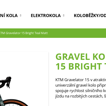
DNÍ KOLA
ELEKTROKOLA
KOLOBĚŽKY/O
KTM Gravelator 15 Bright Teal Matt
GRAVEL KO
15 BRIGHT
KTM Gravelator 15 v atrakti
univerzální gravel kolo při
spojuje rychlost silničního
jízdu na rozbitých cestách, š