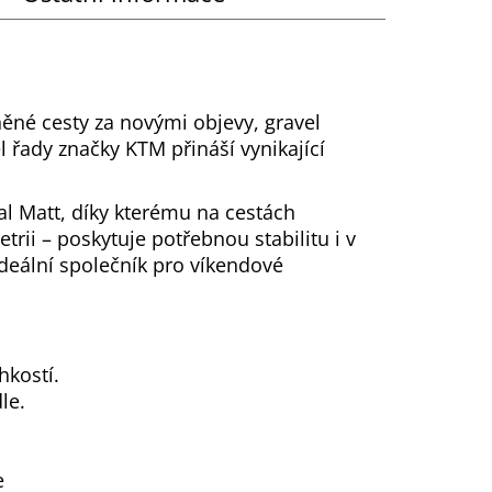
ěné cesty za novými objevy, gravel
 řady značky KTM přináší vynikající
l Matt, díky kterému na cestách
ii – poskytuje potřebnou stabilitu i v
ideální společník pro víkendové
hkostí.
le.
e