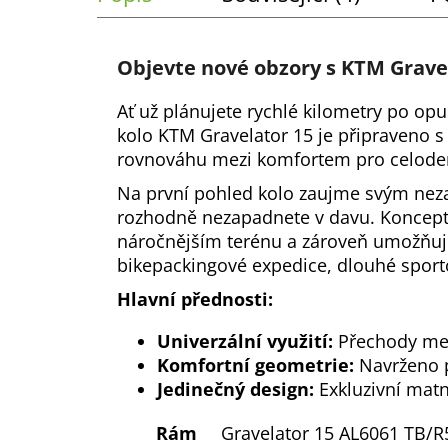
č
u
j
Objevte nové obzory s KTM Grave
e
m
Ať už plánujete rychlé kilometry po op
e
kolo KTM Gravelator 15 je připraveno s 
rovnováhu mezi komfortem pro celoden
Na první pohled kolo zaujme svým nez
rozhodně nezapadnete v davu. Koncept 
náročnějším terénu a zároveň umožňuje 
bikepackingové expedice, dlouhé sporto
Hlavní přednosti:
Univerzální využití:
Přechody mezi
Komfortní geometrie:
Navrženo p
Jedinečný design:
Exkluzivní matn
Rám
Gravelator 15 AL6061 TB/