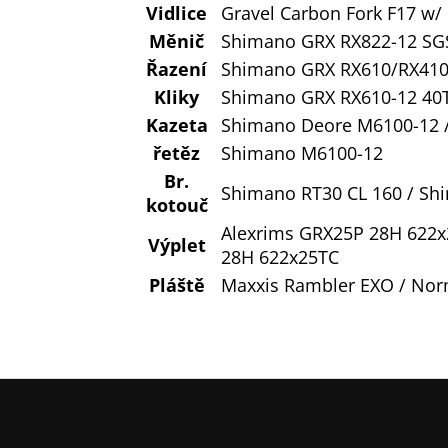
Vidlice
Gravel Carbon Fork F17 w
Měnič
Shimano GRX RX822-12 SG
Řazení
Shimano GRX RX610/RX41
Kliky
Shimano GRX RX610-12 40
Kazeta
Shimano Deore M6100-12 /
řetěz
Shimano M6100-12
Br.
Shimano RT30 CL 160 / Sh
kotouč
Alexrims GRX25P 28H 622x
Výplet
28H 622x25TC
Pláště
Maxxis Rambler EXO / Nor
Z
á
p