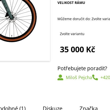
VELIKOST RÁMU
Můžeme doručit do:
Zvolte vari
Zvolte variantu
35 000 Kč
Měrná
cena:
Potřebujete poradit?
Miloš Pejcha
+420
odobné (1)
Diskuze
Značka