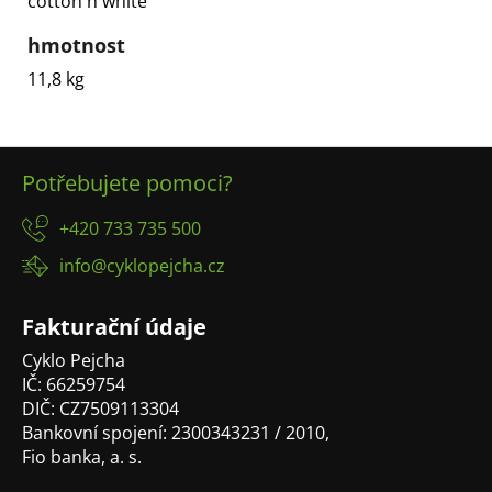
cotton´n´white
hmotnost
11,8 kg
Z
Potřebujete pomoci?
á
p
+420 733 735 500
a
info@cyklopejcha.cz
t
í
Fakturační údaje
Cyklo Pejcha
IČ: 66259754
DIČ: CZ7509113304
Bankovní spojení: 2300343231 / 2010,
Fio banka, a. s.