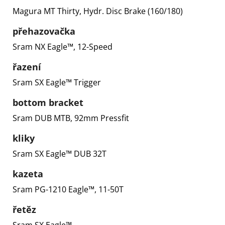
Magura MT Thirty, Hydr. Disc Brake (160/180)
přehazovačka
Sram NX Eagle™, 12-Speed
řazení
Sram SX Eagle™ Trigger
bottom bracket
Sram DUB MTB, 92mm Pressfit
kliky
Sram SX Eagle™ DUB 32T
kazeta
Sram PG-1210 Eagle™, 11-50T
řetěz