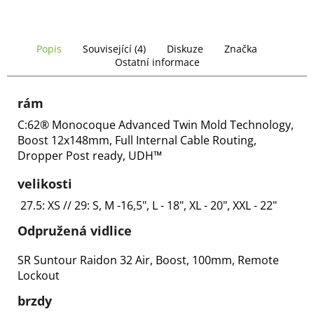
č
u
j
e
Popis
Související (4)
Diskuze
Značka
m
Ostatní informace
e
rám
C:62® Monocoque Advanced Twin Mold Technology,
Boost 12x148mm, Full Internal Cable Routing,
Dropper Post ready, UDH™
velikosti
27.5: XS // 29: S, M -16,5", L - 18", XL - 20", XXL - 22"
Odpružená vidlice
SR Suntour Raidon 32 Air, Boost, 100mm, Remote
Lockout
brzdy