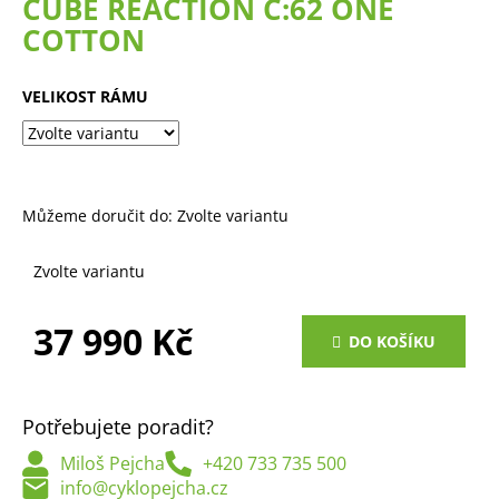
CUBE REACTION C:62 ONE
a
COTTON
j
í
VELIKOST RÁMU
t
?
Můžeme doručit do:
Zvolte variantu
HLEDAT
Zvolte variantu
37 990 Kč
DO KOŠÍKU
D
Měrná
o
cena:
p
Potřebujete poradit?
o
r
Miloš Pejcha
+420 733 735 500
u
info@cyklopejcha.cz