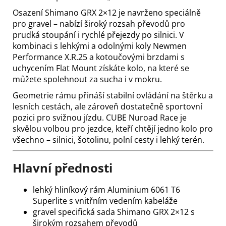
Osazení Shimano GRX 2×12 je navrženo speciálně
pro gravel – nabízí široký rozsah převodů pro
prudká stoupání i rychlé přejezdy po silnici. V
kombinaci s lehkými a odolnými koly Newmen
Performance X.R.25 a kotoučovými brzdami s
uchycením Flat Mount získáte kolo, na které se
můžete spolehnout za sucha i v mokru.
Geometrie rámu přináší stabilní ovládání na štěrku a
lesních cestách, ale zároveň dostatečně sportovní
pozici pro svižnou jízdu. CUBE Nuroad Race je
skvělou volbou pro jezdce, kteří chtějí jedno kolo pro
všechno – silnici, šotolinu, polní cesty i lehký terén.
Hlavní přednosti
lehký hliníkový rám Aluminium 6061 T6
Superlite s vnitřním vedením kabeláže
gravel specifická sada Shimano GRX 2×12 s
širokým rozsahem převodů