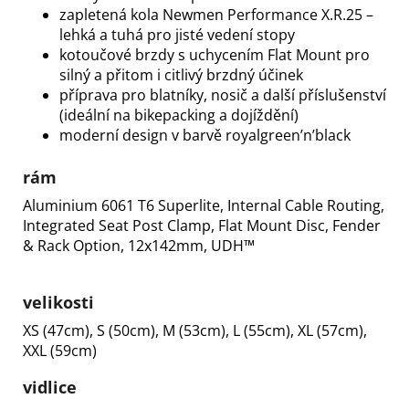
zapletená kola Newmen Performance X.R.25 –
lehká a tuhá pro jisté vedení stopy
kotoučové brzdy s uchycením Flat Mount pro
silný a přitom i citlivý brzdný účinek
příprava pro blatníky, nosič a další příslušenství
(ideální na bikepacking a dojíždění)
moderní design v barvě royalgreen’n’black
rám
Aluminium 6061 T6 Superlite, Internal Cable Routing,
Integrated Seat Post Clamp, Flat Mount Disc, Fender
& Rack Option, 12x142mm, UDH™
velikosti
XS (47cm), S (50cm), M (53cm), L (55cm), XL (57cm),
XXL (59cm)
vidlice