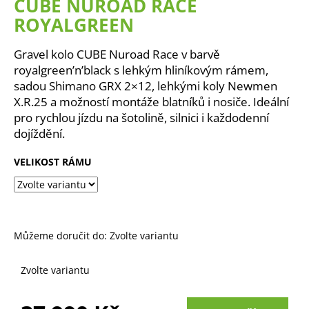
CUBE NUROAD RACE
a
ROYALGREEN
j
í
Gravel kolo CUBE Nuroad Race v barvě
t
royalgreen’n’black s lehkým hliníkovým rámem,
?
sadou Shimano GRX 2×12, lehkými koly Newmen
X.R.25 a možností montáže blatníků i nosiče. Ideální
pro rychlou jízdu na šotolině, silnici i každodenní
dojíždění.
HLEDAT
VELIKOST RÁMU
D
o
Můžeme doručit do:
Zvolte variantu
p
o
Zvolte variantu
r
u