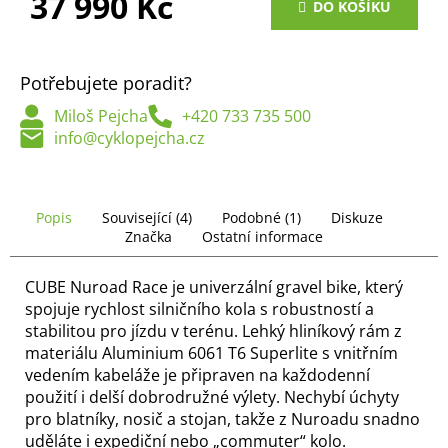
37 990 Kč
č
DO KOŠÍKU
u
Měrná
j
cena:
e
Potřebujete poradit?
m
e
Miloš Pejcha
+420 733 735 500
info@cyklopejcha.cz
Popis
Související (4)
Podobné (1)
Diskuze
Značka
Ostatní informace
CUBE Nuroad Race je univerzální gravel bike, který
spojuje rychlost silničního kola s robustností a
stabilitou pro jízdu v terénu. Lehký hliníkový rám z
materiálu Aluminium 6061 T6 Superlite s vnitřním
vedením kabeláže je připraven na každodenní
použití i delší dobrodružné výlety. Nechybí úchyty
pro blatníky, nosič a stojan, takže z Nuroadu snadno
uděláte i expediční nebo „commuter“ kolo.