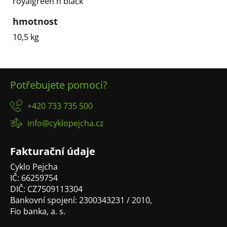
royalgreen´n´black
hmotnost
10,5 kg
Z
Potřebujete pomoci?
á
p
+420 733 735 500
a
info@cyklopejcha.cz
t
í
Fakturační údaje
Cyklo Pejcha
IČ: 66259754
DIČ: CZ7509113304
Bankovní spojení: 2300343231 / 2010,
Fio banka, a. s.