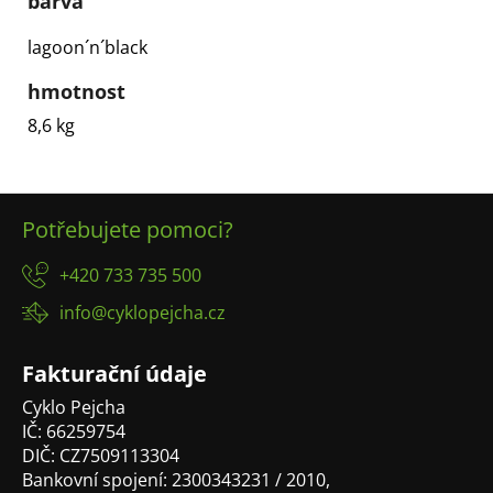
barva
lagoon´n´black
hmotnost
8,6 kg
Z
Potřebujete pomoci?
á
p
+420 733 735 500
a
info@cyklopejcha.cz
t
í
Fakturační údaje
Cyklo Pejcha
IČ: 66259754
DIČ: CZ7509113304
Bankovní spojení: 2300343231 / 2010,