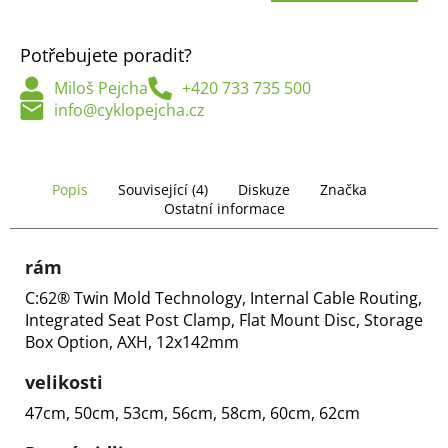
č
Měrná
u
cena:
j
Potřebujete poradit?
e
Miloš Pejcha
+420 733 735 500
m
info@cyklopejcha.cz
e
Popis
Související (4)
Diskuze
Značka
Ostatní informace
rám
C:62® Twin Mold Technology, Internal Cable Routing,
Integrated Seat Post Clamp, Flat Mount Disc, Storage
Box Option, AXH, 12x142mm
velikosti
47cm, 50cm, 53cm, 56cm, 58cm, 60cm, 62cm