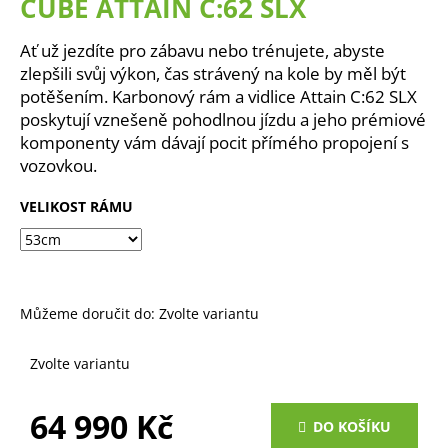
CUBE ATTAIN C:62 SLX
a
j
Ať už jezdíte pro zábavu nebo trénujete, abyste
í
zlepšili svůj výkon, čas strávený na kole by měl být
potěšením. Karbonový rám a vidlice Attain C:62 SLX
t
poskytují vznešeně pohodlnou jízdu a jeho prémiové
?
komponenty vám dávají pocit přímého propojení s
vozovkou.
VELIKOST RÁMU
HLEDAT
Můžeme doručit do:
Zvolte variantu
D
o
p
Zvolte variantu
o
r
64 990 Kč
u
DO KOŠÍKU